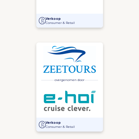
Overname van Cruise Travel door Fleur Broer
Verkoop
Consumer & Retail
overgenomen door
Verkoop Zeetours Cruises aan e-hoi AG door De Reis
Verkoop
Consumer & Retail