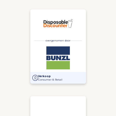
overgenomen door
Overname van Disposable Discounter door Bunzl
Verkoop
Consumer & Retail