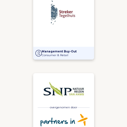
Management Buy-Out bij 't Streker Tegelhuis
Management Buy-Out
Consumer & Retail
overgenomen door