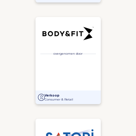
overgenomen door
Overname Body & Fit
Verkoop
Consumer & Retail