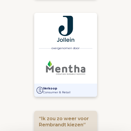
overgenomen door
Overname Jollein door Mentha Capital B.V.
Verkoop
Consumer & Retail
“Ik zou zo weer voor
Rembrandt kiezen”