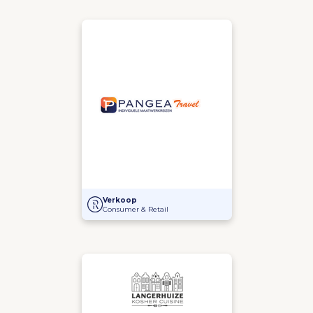
Management Buy-In bij Pangea Travel
Verkoop
Consumer & Retail