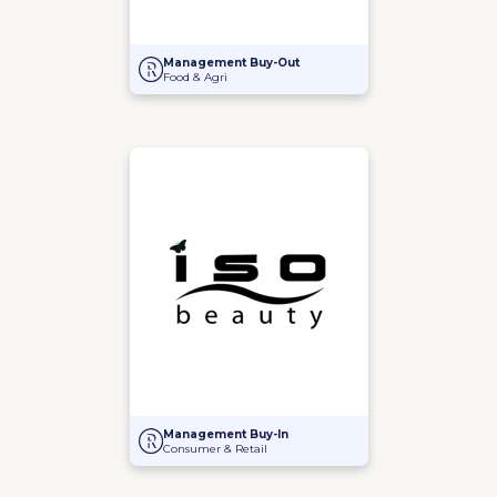
Management Buy-Out bij Brouwmarkt
Management Buy-Out
Food & Agri
Management Buy-In bij Iso Beauty
Management Buy-In
Consumer & Retail