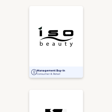
Management Buy-In bij Iso Beauty B.V.
Management Buy-In
Consumer & Retail