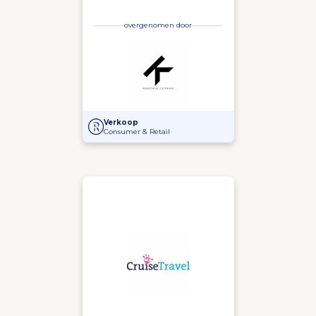
overgenomen door
Overname van Langerhuize door Kragtwijk Catering
Verkoop
Consumer & Retail