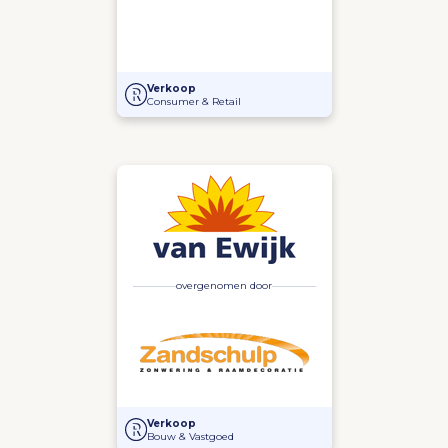
Overname belang in Koya Chemicals
Verkoop
Consumer & Retail
overgenomen door
Van Ewijk Zonwering overgenomen door Zandschul
Verkoop
Bouw & Vastgoed