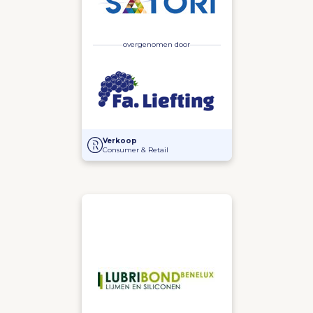
overgenomen door
Overname Fa H. Liefting door Satori Holland
Verkoop
Consumer & Retail