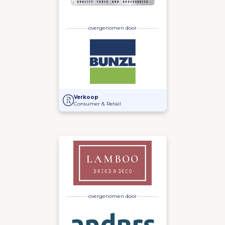
overgenomen door
Overname EcoTools door Bunzl
Verkoop
Consumer & Retail
overgenomen door