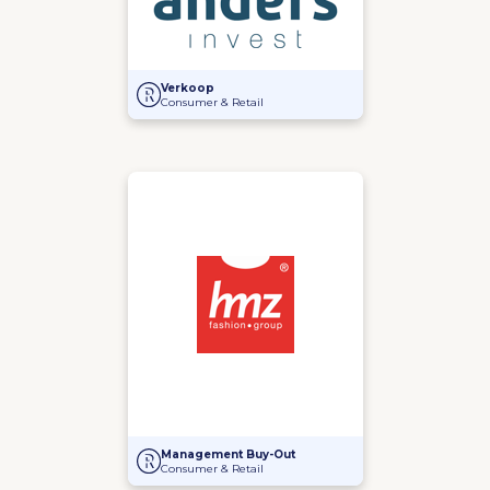
Anders Invest verwerft belang in Lamboo Dried & D
Verkoop
Consumer & Retail
Management Buy-Out bij ART Holding Zoeterwoude
Management Buy-Out
Consumer & Retail