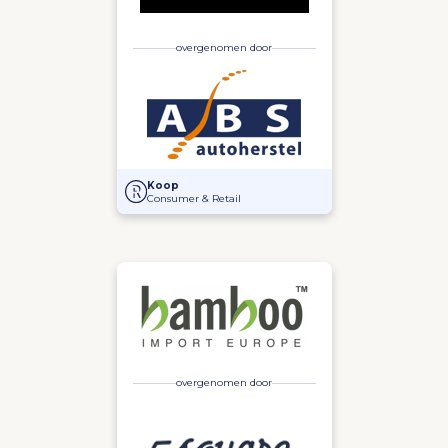
overgenomen door
Overname Autoschade Theo Lauwers door ABS Autoh
Koop
Consumer & Retail
overgenomen door