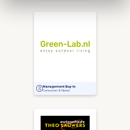
Overname Greenlab B.V. door Dhr. van Banning en
Management Buy-In
Consumer & Retail