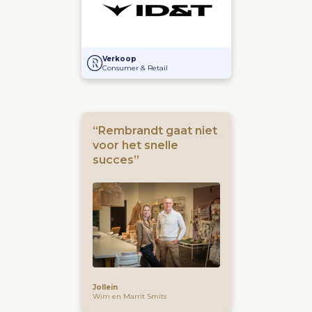
Overname van Milkshake Festival door ID&T
Verkoop
Consumer & Retail
“Rembrandt gaat niet
voor het snelle
succes”
Jollein
Wim en Marrit Smits