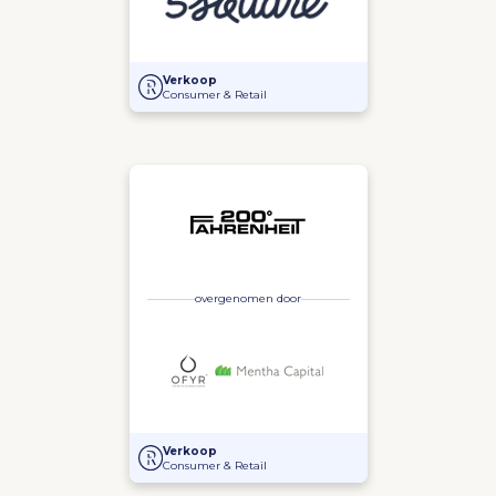
Overname van Bamboo Import Europe door dhr. De 
Verkoop
Consumer & Retail
overgenomen door
Fusie tussen 200° Fahrenheit en OFYR
Verkoop
Consumer & Retail