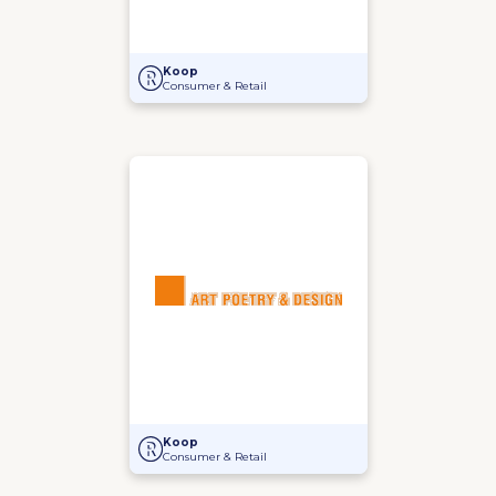
Uitkoop tussen aandeelhouders bij Kempers Waters
Koop
Consumer & Retail
Management Buy-In bij Art Poetry & Design
Koop
Consumer & Retail