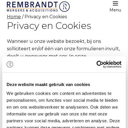
Menu
Home
/ Privacy en Cookies
Privacy en Cookies
Wanneer u onze website bezoekt, bij ons
solliciteert en/of één van onze formulieren invult,
deelt u gegevens met ons. In onze
privacyverklaring leggen wij graag uit hoe wij
zorgvuldig omgaan met het verwerken van uw
persoonsgegevens en welke rechten u heeft. U
Deze website maakt gebruik van cookies
vindt hier ook meer informatie over het gebruik
van cookies op onze website en hoe u gebruik
We gebruiken cookies om content en advertenties te
personaliseren, om functies voor social media te bieden
kunt maken van uw rechten.
en om ons websiteverkeer te analyseren. Ook delen we
informatie over uw gebruik van onze site met onze
partners voor social media, adverteren en analyse. Deze
Cookies
partners kunnen deze gegevens combineren met andere