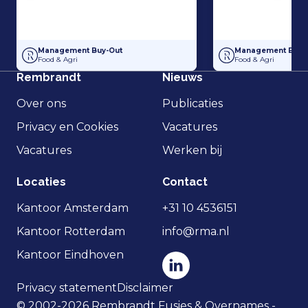
Management Buy-Out Hobaho Horti Groep, onderdeel van Dümmen 
Management Buy-Ou
Management Buy-Out
Management Buy-
Food & Agri
Food & Agri
Rembrandt
Nieuws
Over ons
Publicaties
Privacy en Cookies
Vacatures
Vacatures
Werken bij
Locaties
Contact
Kantoor Amsterdam
+31 10 4536151
Kantoor Rotterdam
info@rma.nl
Kantoor Eindhoven
Privacy statement
Disclaimer
© 2002-2026 Rembrandt Fusies & Overnames -