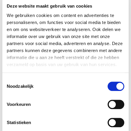
Deze website maakt gebruik van cookies
Wij verzamelen uw gegevens voor een of meer
We gebruiken cookies om content en advertenties te
van de volgende doeleinden (mede afhankelijk
personaliseren, om functies voor social media te bieden
van welke diensten of functionaliteiten u
en om ons websiteverkeer te analyseren. Ook delen we
gebruikt):
informatie over uw gebruik van onze site met onze
partners voor social media, adverteren en analyse. Deze
partners kunnen deze gegevens combineren met andere
voor het uitvoeren van een overeenkomst die
informatie die u aan ze heeft verstrekt of die ze hebben
u met ons hebt gesloten;
verzameld op basis van uw gebruik van hun services.
voor onze financiële administratie en fiscale
aangiftes;
Toestemmingsselectie
gebruik te maken van alle functionaliteiten en
Noodzakelijk
diensten op de websites;
om inschrijvingen te verwerken voor
nieuwsbrieven of overige diensten;
Voorkeuren
om sollicitaties te verwerken;
om vragen of klachten te verwerken;
Statistieken
om onze websites te verbeteren.