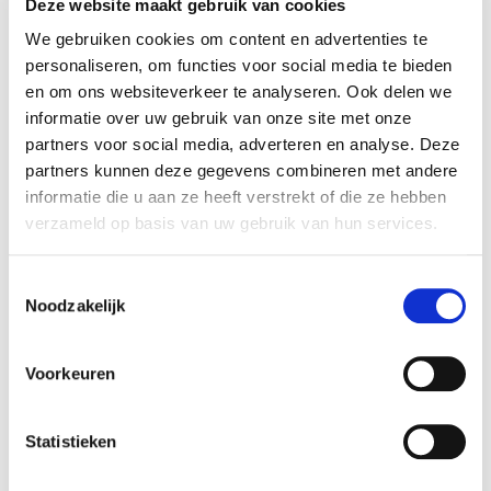
Buy-In de meerderheid van de aandelen in Art
Deze website maakt gebruik van cookies
Poetry & Design B.V. overgenomen. De overige
We gebruiken cookies om content en advertenties te
aandelen blijven eigendom van de oprichters. Het
personaliseren, om functies voor social media te bieden
team van Rembrandt Fusies & Overnames heeft
en om ons websiteverkeer te analyseren. Ook delen we
informatie over uw gebruik van onze site met onze
de koper begeleid bij het realiseren van deze
partners voor social media, adverteren en analyse. Deze
transactie.
partners kunnen deze gegevens combineren met andere
informatie die u aan ze heeft verstrekt of die ze hebben
Art Poetry & Design B.V.
verzameld op basis van uw gebruik van hun services.
Art Poetry & Design B.V. is een onderneming die
zich toelegt op het bedenken en creëren van
Toestemmingsselectie
originele relatie- en kerstgeschenken. Daarnaast
Noodzakelijk
organiseert de onderneming kerstmarkten door
Nederland. De onderneming is gevestigd in
Voorkeuren
Apeldoorn.
Zie voor meer informatie:
www.artpoetrydesign.nl
.
Statistieken
De heer Emmen