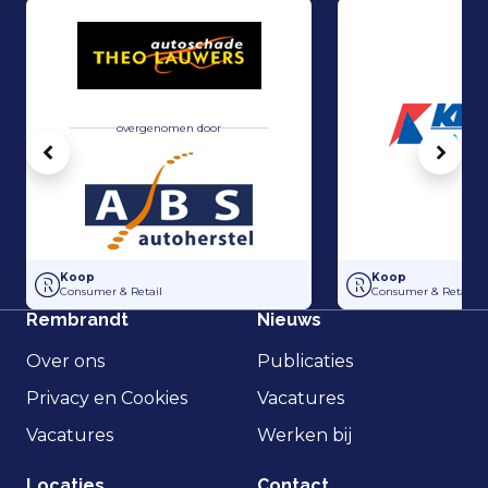
overgenomen door
Vorige
Volg
Overname Autoschade Theo Lauwers door ABS Autoherstel van Hout
Uitkoop tussen aa
Koop
Koop
Consumer & Retail
Consumer & Retail
Rembrandt
Nieuws
Over ons
Publicaties
Privacy en Cookies
Vacatures
Vacatures
Werken bij
Locaties
Contact