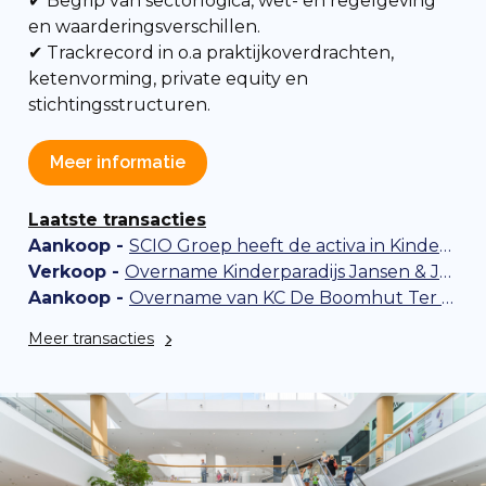
✔ Begrip van sectorlogica, wet- en regelgeving
en waarderingsverschillen.
✔ Trackrecord in o.a praktijkoverdrachten,
ketenvorming, private equity en
stichtingsstructuren.
Meer informatie
Laatste transacties
Aankoop -
SCIO Groep heeft de activa in Kinderopvang Olleke Bolleke overgenomen
Verkoop -
Overname Kinderparadijs Jansen & Jansen door Kids Lodge
Aankoop -
Overname van KC De Boomhut Ter Aar door Stichting Junis
Meer transacties