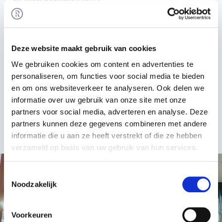
✔ Unieke ervaring met fusies en
schaalvergrotingsprocessen.
Meer informatie
Deze website maakt gebruik van cookies
We gebruiken cookies om content en advertenties te
Laatste transacties
personaliseren, om functies voor social media te bieden
Verkoop -
Gategroup koopt 75% van de aandelen in KLM Catering Services van KLM
en om ons websiteverkeer te analyseren. Ook delen we
Verkoop -
Overname van STORR door Sdiptech AB
informatie over uw gebruik van onze site met onze
Verkoop -
Overname Jan Tromp Transportgroep door Jan de Rijk Logistics
partners voor social media, adverteren en analyse. Deze
partners kunnen deze gegevens combineren met andere
Meer transacties
informatie die u aan ze heeft verstrekt of die ze hebben
verzameld op basis van uw gebruik van hun services.
Toestemmingsselectie
Noodzakelijk
Voorkeuren