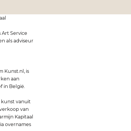
aal
 Art Service
n als adviseur
 Kunst.nl, is
rken aan
 in België.
 kunst vanuit
e verkoop van
armijn Kapitaal
via overnames