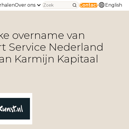
rhalen
Over ons
Contact
English
jke overname van
rt Service Nederland
aan Karmijn Kapitaal