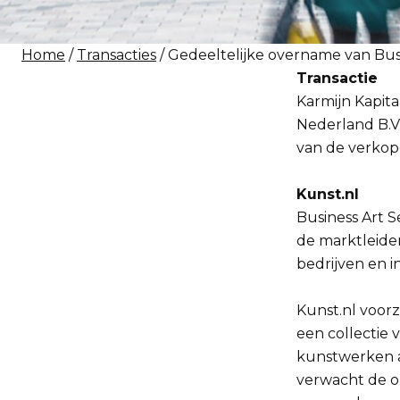
Home
/
Transacties
/ Gedeeltelijke overname van Busi
Transactie
Karmijn Kapit
Nederland B.V.
van de verkop
Kunst.nl
Business Art S
de marktleide
bedrijven en i
Kunst.nl voorz
een collectie 
kunstwerken aa
verwacht de o