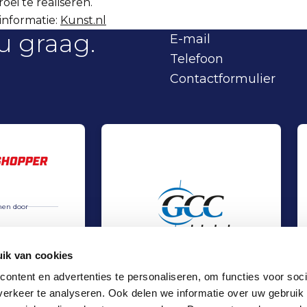
oei te realiseren.
informatie:
Kunst.nl
u graag.
E-mail
Telefoon
Contactformulier
en door
ik van cookies
ontent en advertenties te personaliseren, om functies voor soci
erkeer te analyseren. Ook delen we informatie over uw gebruik
erschap Dartshopper en Waterland
Management Buy-out bij Gobal Communicatio
Verkoop