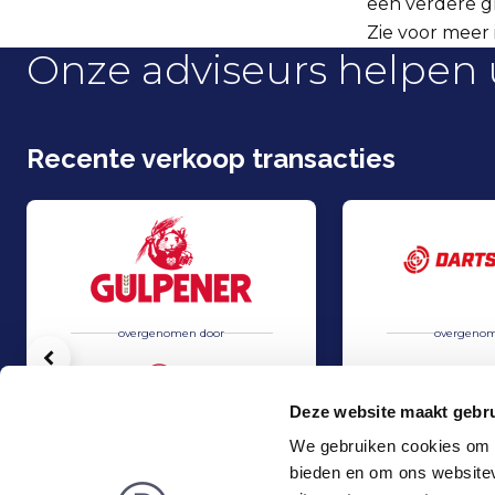
een verdere gr
Zie voor meer 
Onze adviseurs helpen 
Recente verkoop transacties
overgenomen door
overgenom
Vorige
Deze website maakt gebru
We gebruiken cookies om c
bieden en om ons websitev
Grolsch heeft 100% van de aandelen in Gulpener overgenomen
Strategisch partn
Verkoop
Verkoop