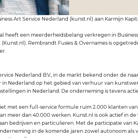
ness Art Service Nederland (kunst.nl) aan Karmijn Kapit
aal heeft een meerderheidsbelang verkregen in Business
 (Kunst.nl). Rembrandt Fusies & Overnames is opgetrede
er.
ervice Nederland B.V., in de markt bekend onder de naam
r in Nederland op het gebied van verhuur van kunstwe
nstellingen in Nederland. De onderneming is tevens actief
iet met een full-service formule ruim 2.000 klanten van
van meer dan 40.000 werken. Kunst.nl is ook actief in d
n bedrijven en particulieren. Met de participatie van K
nderneming in de komende jaren zowel autonoom als 