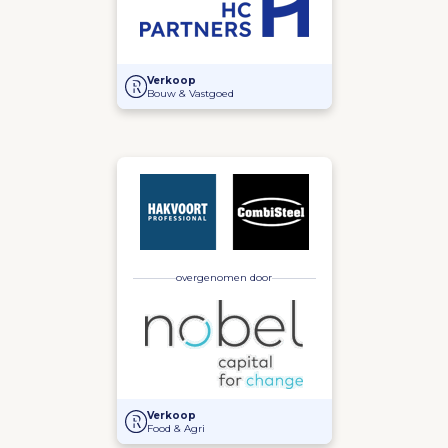
Overname Dakvisie door HC Partners
Verkoop
Bouw & Vastgoed
overgenomen door
Hakvoort en Nobel Capital Partners hebben een stra
Verkoop
Food & Agri