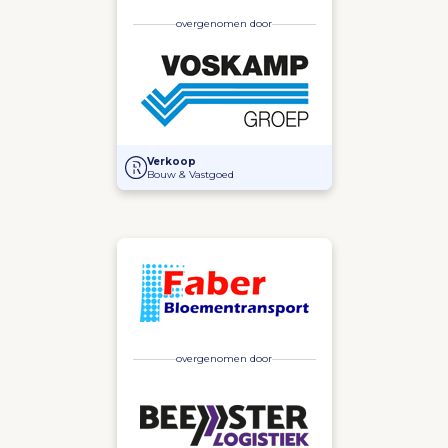
overgenomen door
Voskamp Groep neemt een belang in Access Contro
Verkoop
Bouw & Vastgoed
overgenomen door