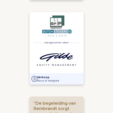
overgenomen door
Overname van Dutch Steigers en Hollandia Steigerve
Verkoop
Bouw & Vastgoed
“De begeleiding van
Rembrandt zorgt