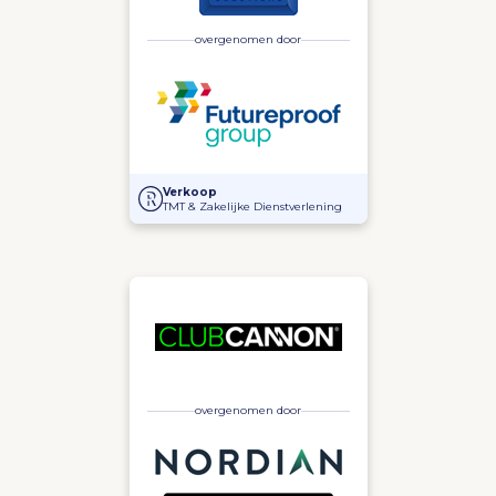
overgenomen door
Overname F1 Solutions door Futureproof Group
Verkoop
TMT & Zakelijke Dienstverlening
overgenomen door