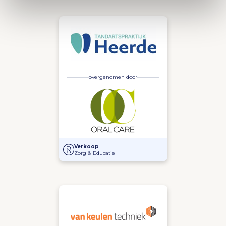
overgenomen door
Overname van Tandartspraktijk Heerde en Tandtechn
Verkoop
Zorg & Educatie