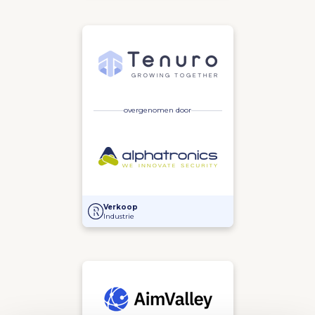
overgenomen door
Alphatronics overgenomen door Tenuro
Verkoop
Industrie