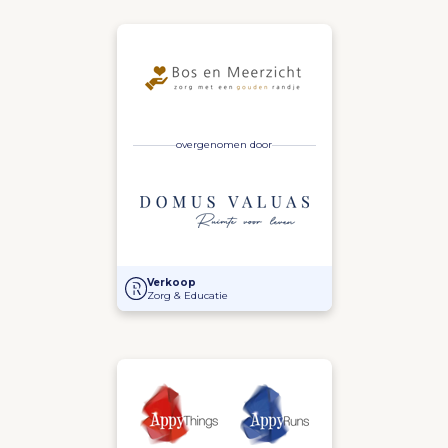
overgenomen door
Overname Bos en Meerzicht door Domus Valuas
Verkoop
Zorg & Educatie