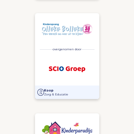
overgenomen door
SCIO Groep heeft de activa in Kinderopvang Olleke
Koop
Zorg & Educatie