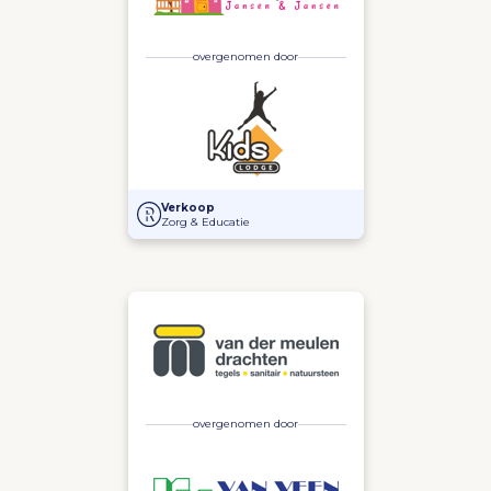
overgenomen door
Overname Kinderparadijs Jansen & Jansen door Kid
Verkoop
Zorg & Educatie
overgenomen door