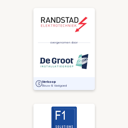
overgenomen door
Overname Electrotechnisch Installatiebureau Randst
Verkoop
Bouw & Vastgoed