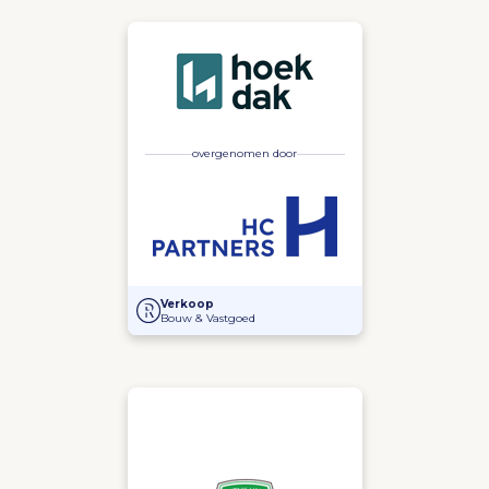
overgenomen door
Overname Hoekdak door HC Partners
Verkoop
Bouw & Vastgoed