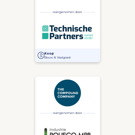
overgenomen door
Overname van Keulen door Technische Partners
Koop
Bouw & Vastgoed
overgenomen door