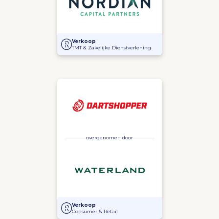
Strategisch partnerschap Deciso en Nordian Capital
Verkoop
TMT & Zakelijke Dienstverlening
overgenomen door
Strategisch partnerschap Dartshopper en Waterlan
Verkoop
Consumer & Retail