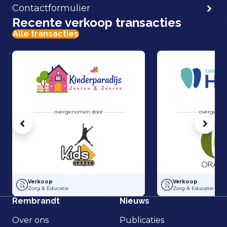
Contactformulier
Recente verkoop transacties
Alle transacties
overgenomen door
overgenom
Vorige
Volg
Overname Kinderparadijs Jansen & Jansen door Kids Lodge
Overname van Tand
Verkoop
Verkoop
Zorg & Educatie
Zorg & Educatie
Rembrandt
Nieuws
Over ons
Publicaties