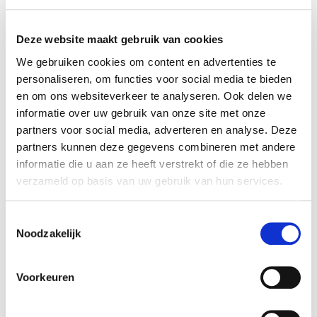
Oral Care Nederland heeft 100% van de aandelen
in Tandartspraktijk Heerde en Tandtechnisch Lab
Heerde overgenomen. Rembrandt M&A heeft de
Deze website maakt gebruik van cookies
verkoper begeleid bij het realiseren van deze
We gebruiken cookies om content en advertenties te
transactie.
personaliseren, om functies voor social media te bieden
en om ons websiteverkeer te analyseren. Ook delen we
informatie over uw gebruik van onze site met onze
Tandartspraktijk Heerde
partners voor social media, adverteren en analyse. Deze
Tandartspraktijk Heerde is een gezinstandarts
partners kunnen deze gegevens combineren met andere
gevestigd in het centrum van Heerde. De praktijk
informatie die u aan ze heeft verstrekt of die ze hebben
biedt naast algemene mondzorg, ook
verzameld op basis van uw gebruik van hun services.
specialistische behandelingen zoals orthodontie
en implantologie. Binnen het pand van
Toestemmingsselectie
Tandartspraktijk Heerde is Tandtechnisch Lab
Noodzakelijk
Heerde gevestigd, het lab is gespecialiseerd in
tandtechniek zoals prothetiek en kroon- en
Voorkeuren
brugwerk.
Zie voor meer informatie: