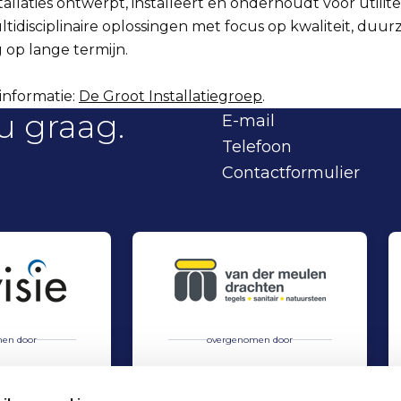
allaties ontwerpt, installeert en onderhoudt voor utilitei
tidisciplinaire oplossingen met focus op kwaliteit, duu
op lange termijn.
informatie:
De Groot Installatiegroep
.
u graag.
E-mail
Telefoon
Contactformulier
en door
overgenomen door