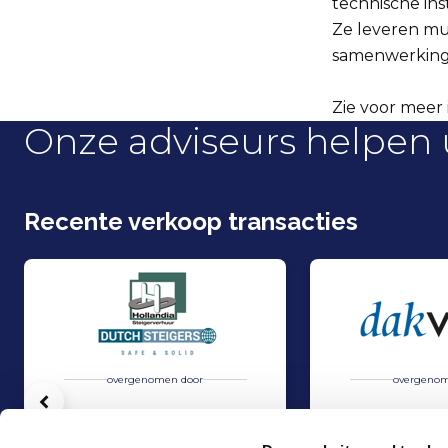
technische inst
Ze leveren mul
samenwerking 
Zie voor meer 
Onze adviseurs helpen 
Recente verkoop transacties
overgenomen door
overgenom
Vorige