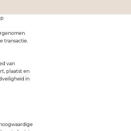
ep
vergenomen.
 transactie.
ied van
t, plaatst en
veiligheid in
t hoogwaardige