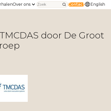
rhalen
Over ons
Contact
English
TMCDAS door De Groot
groep