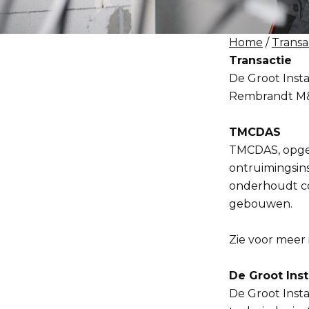
Home
/
Transa
Transactie
De Groot Inst
Rembrandt M&A 
TMCDAS
TMCDAS, opgeri
ontruimingsins
onderhoudt com
gebouwen.
Zie voor meer 
De Groot Inst
De Groot Insta