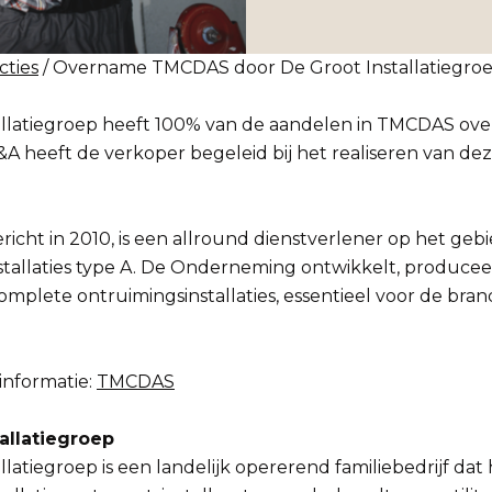
cties
/ Overname TMCDAS door De Groot Installatiegro
allatiegroep heeft 100% van de aandelen in TMCDAS o
heeft de verkoper begeleid bij het realiseren van deze
cht in 2010, is een allround dienstverlener op het geb
tallaties type A. De Onderneming ontwikkelt, produceer
plete ontruimingsinstallaties, essentieel voor de brand
informatie:
TMCDAS
allatiegroep
llatiegroep is een landelijk opererend familiebedrijf da