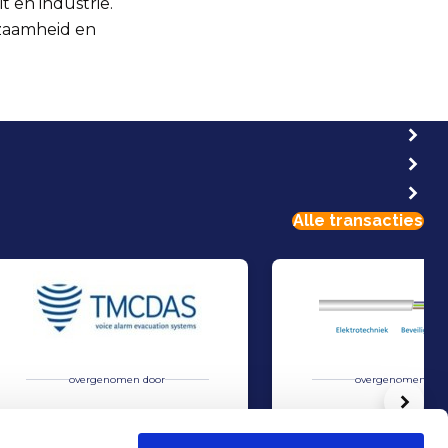
t en industrie.
rzaamheid en
Alle transacties
overgenomen door
overgenomen doo
Volg