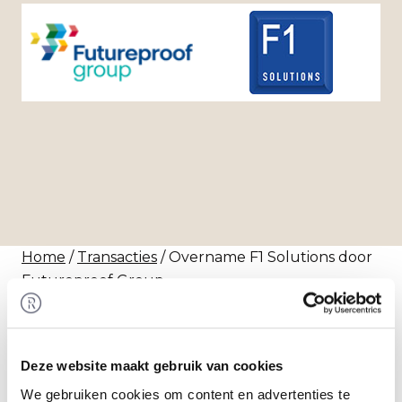
Home
/
Transacties
/ Overname F1 Solutions door
Futureproof Group
Transactie
Futureproof Group heeft 100% van de aandelen
in F1 Solutions overgenomen. Rembrandt M&A
Deze website maakt gebruik van cookies
heeft de verkoper begeleid bij het realiseren van
We gebruiken cookies om content en advertenties te
deze transactie.