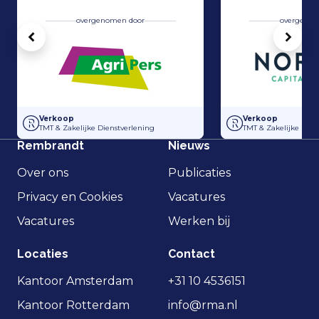
overgenomen door
overgenom
Vorige
Volg
Overname Horti-Text door Agripers
Strategisch partne
Verkoop
Verkoop
TMT & Zakelijke Dienstverlening
TMT & Zakelijke Dien
Rembrandt
Nieuws
Over ons
Publicaties
Privacy en Cookies
Vacatures
Vacatures
Werken bij
Locaties
Contact
Kantoor Amsterdam
+31 10 4536151
Kantoor Rotterdam
info@rma.nl