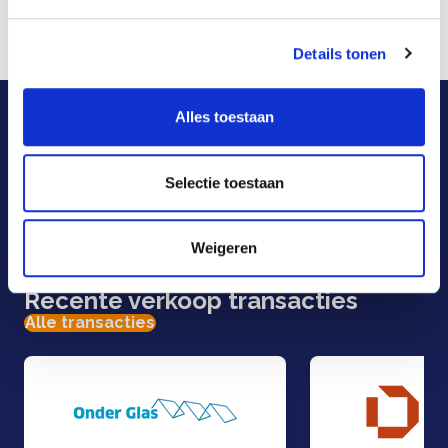
markt.
Details tonen
Zie voor meer informatie:
Futureproof Group
.
Onze adviseurs helpen u
Alles toestaan
graag.
Selectie toestaan
E-mail
Telefoon
Weigeren
Contactformulier
Recente verkoop transacties
Alle transacties