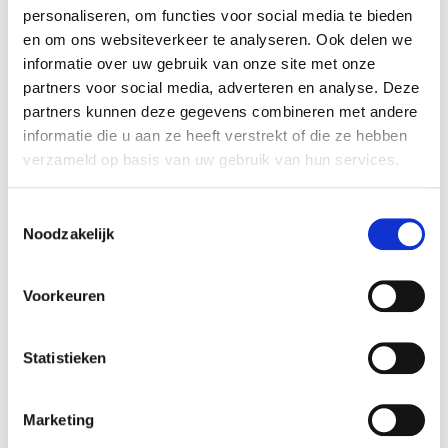
personaliseren, om functies voor social media te bieden
en om ons websiteverkeer te analyseren. Ook delen we
F1 Solutions
informatie over uw gebruik van onze site met onze
F1 Solutions is de IT partner voor het MKB die alle
partners voor social media, adverteren en analyse. Deze
IT zaken ontzorgt. Vanuit Hilversum bedient de
partners kunnen deze gegevens combineren met andere
onderneming klanten in heel Nederland.
informatie die u aan ze heeft verstrekt of die ze hebben
verzameld op basis van uw gebruik van hun services.
Zie voor meer informatie:
F1 Solutions
.
Toestemmingsselectie
Futureproof Group
Noodzakelijk
Futureproof Group levert en beheert ICT-
infrastructuren en cloud-omgevingen voor haar
Voorkeuren
klanten. Daarnaast biedt zij diensten aan op het
gebied van IT-security, business solutions, IT-
Statistieken
consultancy, outsourcing en
eindgebruikersondersteuning. Futureproof
Group is vanuit meerdere vestigingen en onder
Marketing
verschillende labels actief in de Nederlandse