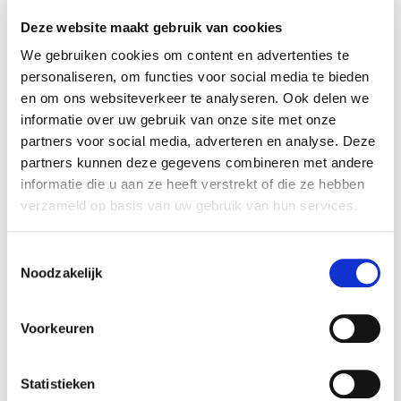
Kinderparadijs Jansen & Jansen overgenomen.
Rembrandt M&A heeft de verkopers begeleid bij
Deze website maakt gebruik van cookies
het realiseren van deze transactie.
We gebruiken cookies om content en advertenties te
personaliseren, om functies voor social media te bieden
Kinderparadijs Jansen & Jansen
en om ons websiteverkeer te analyseren. Ook delen we
informatie over uw gebruik van onze site met onze
Kinderparadijs Jansen & Jansen is een
partners voor social media, adverteren en analyse. Deze
kinderdagverblijf en en buitenschoolse opvang
partners kunnen deze gegevens combineren met andere
opgericht in 2001. Verspreid over vijf vestigingen
informatie die u aan ze heeft verstrekt of die ze hebben
in Utrecht biedt Kinderparadijs Jansen & Jansen
verzameld op basis van uw gebruik van hun services.
kwalitatief hoogwaardige en persoonlijke
kinderopvang.
Toestemmingsselectie
Noodzakelijk
Zie voor meer informatie:
https://www.kdvjansenenjansen.nl/
.
Voorkeuren
Kids Lodge
Kids Lodge is een hoogwaardige
Statistieken
kinderopvangorganisatie met een sterke