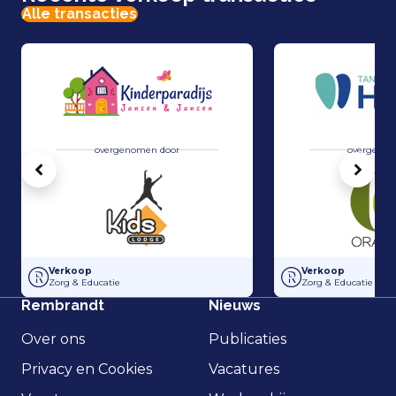
Alle transacties
overgenomen door
overgenom
Vorige
Volg
Overname Kinderparadijs Jansen & Jansen door Kids Lodge
Overname van Tand
Verkoop
Verkoop
Zorg & Educatie
Zorg & Educatie
Rembrandt
Nieuws
Over ons
Publicaties
Privacy en Cookies
Vacatures