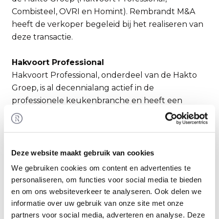
Combisteel, OVRI en Homint). Rembrandt M&A
heeft de verkoper begeleid bij het realiseren van
deze transactie.
Hakvoort Professional
Hakvoort Professional, onderdeel van de Hakto
Groep, is al decennialang actief in de
professionele keukenbranche en heeft een
sterke positie opgebouwd in onder meer de
horeca, bedrijfscatering en de zorg. Het
familiebedrijf ontwerpt, realiseert en onderhoudt
professionele keukens en onderscheidt zich door
Deze website maakt gebruik van cookies
technische expertise, maatwerkoplossingen en
We gebruiken cookies om content en advertenties te
een sterke serviceorganisatie. Met circa 230
personaliseren, om functies voor social media te bieden
medewerkers en zes vestigingen door heel
en om ons websiteverkeer te analyseren. Ook delen we
Nederland is Hakvoort Professional een
informatie over uw gebruik van onze site met onze
gevestigde naam in de Nederlandse
partners voor social media, adverteren en analyse. Deze