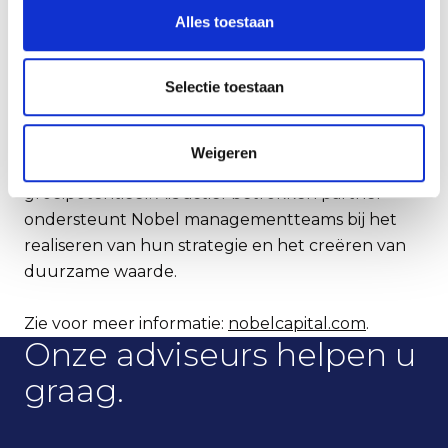
Alles toestaan
Zie voor meer informatie:
combisteel.com
.
Selectie toestaan
Nobel Capital Partners
Nobel Capital Partners is een Nederlandse
investeringsmaatschappij die samenwerkt met
Weigeren
ondernemingen met een sterke marktpositie en
groeipotentieel. Als actief betrokken partner
ondersteunt Nobel managementteams bij het
realiseren van hun strategie en het creëren van
duurzame waarde.
Zie voor meer informatie:
nobelcapital.com
.
Onze adviseurs helpen u
graag.