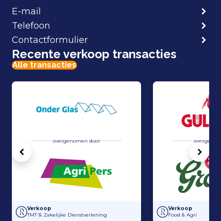
E-mail
Telefoon
Contactformulier
Recente verkoop transacties
Alle transacties
overgenomen door
overgenom
Vorige
Volg
Overname Horti-Text door Agripers
Grolsch heeft 100
Verkoop
Verkoop
TMT & Zakelijke Dienstverlening
Food & Agri