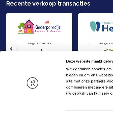
Recente verkoop transacties
overgenomen door
overgenom
Vorige
Deze website maakt gebru
We gebruiken cookies om c
bieden en om ons websitev
Overname Kinderparadijs Jansen & Jansen door Kids Lodge
Overname van Tand
Verkoop
Verkoop
site met onze partners vo
Zorg & Educatie
Zorg & Educatie
combineren met andere inf
Rembrandt
Nieuws
uw gebruik van hun servic
Over ons
Publicaties
Privacy en Cookies
Vacatures