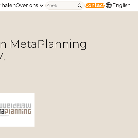
rhalen
Over ons
Contact
English
an MetaPlanning
.