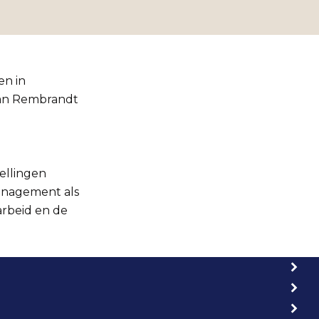
en in
van Rembrandt
ellingen
anagement als
arbeid en de