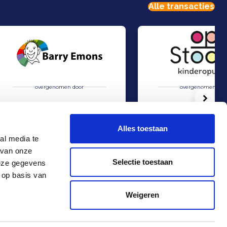
Alle transacties
overgenomen door
overgenomen doo
Volg
Alles toestaan
al media te
 van onze
s
Aleidis heeft 100% van de aandelen in Barry Emons Aangepast Spelmateriaal
CompaNanny heeft 100% 
Verkoop
Verkoop
Selectie toestaan
deze gegevens
Zorg & Educatie
Zorg & Educatie
 op basis van
Contact
+31 10 4536151
Weigeren
info@rma.nl