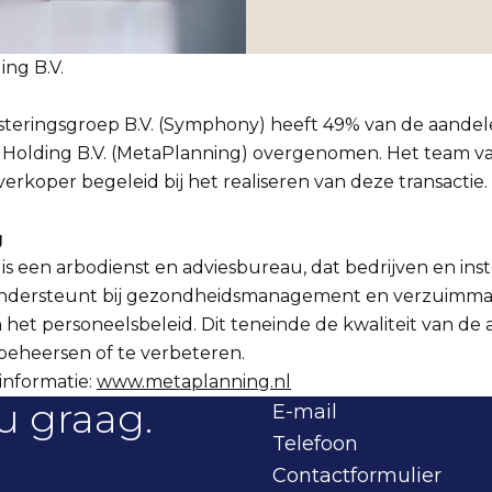
ng B.V.
teringsgroep B.V. (Symphony) heeft 49% van de aandel
Holding B.V. (MetaPlanning) overgenomen. Het team 
erkoper begeleid bij het realiseren van deze transactie.
g
s een arbodienst en adviesbureau, dat bedrijven en inst
 ondersteunt bij gezondheidsmanagement en verzuimm
het personeelsbeleid. Dit teneinde de kwaliteit van de 
 beheersen of te verbeteren.
informatie:
www.metaplanning.nl
u graag.
E-mail
Telefoon
Contactformulier