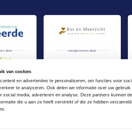
en door
overgenomen door
ik van cookies
ontent en advertenties te personaliseren, om functies voor soci
erkeer te analyseren. Ook delen we informatie over uw gebruik
artspraktijk Heerde en Tandtechnisch Lab Heerde door Oral Care ...
Overname Bos en Meerzicht door Domus Valua
Verkoop
or social media, adverteren en analyse. Deze partners kunnen 
Zorg & Educatie
ormatie die u aan ze heeft verstrekt of die ze hebben verzameld
Locaties
es.
Kantoor Amsterdam
Kantoor Rotterdam