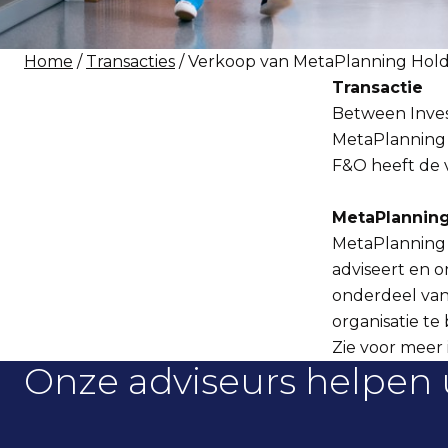
Home
/
Transacties
/ Verkoop van MetaPlanning Holdi
Transactie
Between Inves
MetaPlanning 
F&O heeft de v
MetaPlannin
MetaPlanning i
adviseert en
onderdeel van 
organisatie te
Zie voor meer 
Onze adviseurs helpen 