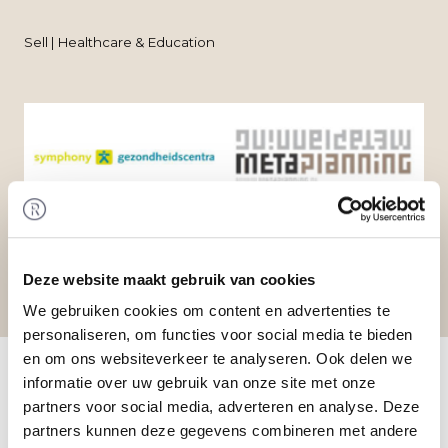
Sell | Healthcare & Education
Deze website maakt gebruik van cookies
We gebruiken cookies om content en advertenties te
personaliseren, om functies voor social media te bieden
Home
/
Transactions
/ Divestment of
en om ons websiteverkeer te analyseren. Ook delen we
MetaPlanning Holding B.V.
informatie over uw gebruik van onze site met onze
Transaction
partners voor social media, adverteren en analyse. Deze
Between Investeringsgroep B.V. (Symphony) has
partners kunnen deze gegevens combineren met andere