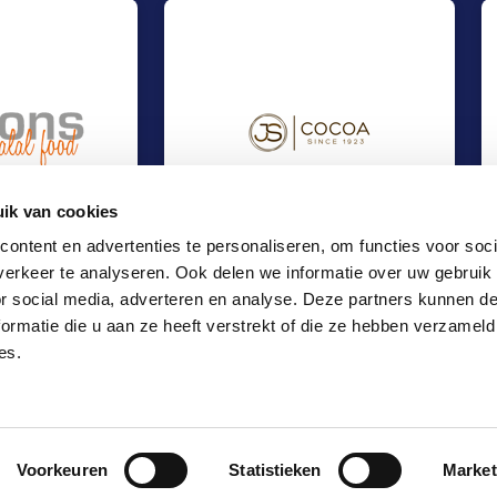
ik van cookies
ontent en advertenties te personaliseren, om functies voor soci
erkeer te analyseren. Ook delen we informatie over uw gebruik
Orange
t bij Simons Halal Foods
Management Buy-Out bij Jan Schoemaker
Out
Management Buy-Out
or social media, adverteren en analyse. Deze partners kunnen 
Food & Agri
ormatie die u aan ze heeft verstrekt of die ze hebben verzameld
Locaties
es.
Kantoor Amsterdam
Kantoor Rotterdam
Kantoor Eindhoven
Voorkeuren
Statistieken
Market