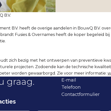
 B.V.
ent B.V. heeft de overige aandelen in BouwQ B.V. ov
randt Fusies & Overnames heeft de koper begeleid bij 
ie.
udt zich bezig met het ontwerpen van preventieve kwal
cturele projecten. Zodoende kan de technische kwalitei
ter worden gewaarborgd. Zie voor meer informatie:
w
u graag.
E-mail
Telefoon
Contactformulier
cties