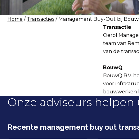
Home
/
Transacties
/ Management Buy-Out bij BouwQ
Transactie
Oerol Managem
team van Remb
van de transact
BouwQ
BouwQ B.V. ho
voor infrastru
bouwwerken be
Onze adviseurs helpen 
Recente management buy out transa