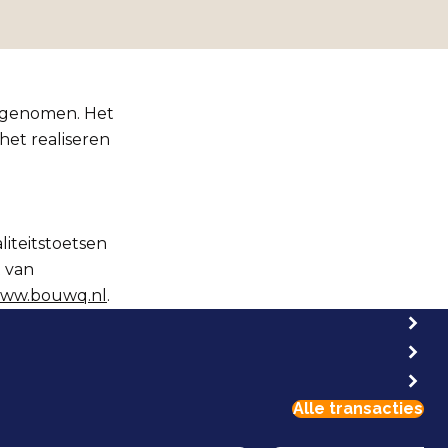
ergenomen. Het
het realiseren
iteitstoetsen
t van
ww.bouwq.nl
.
Alle transacties