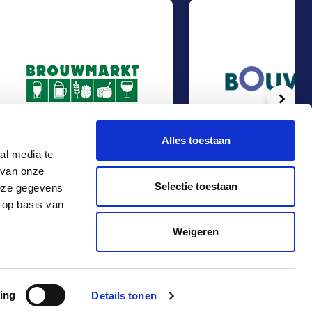
Volg
Alles toestaan
al media te
 van onze
Management Buy-Out bij Brouwmarkt
Management Buy-Out bij 
Management Buy-Out
Management Buy-Out
Selectie toestaan
deze gegevens
Food & Agri
Food & Agri
 op basis van
Contact
+31 10 4536151
Weigeren
info@rma.nl
ing
Details tonen