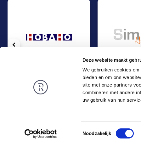
Vorige
Deze website maakt gebru
We gebruiken cookies om c
bieden en om ons websitev
Management Buy-Out Hobaho Horti Groep, onderdeel van Dümmen 
Management Buy-Ou
Management Buy-Out
Management Buy-
site met onze partners vo
Food & Agri
Food & Agri
combineren met andere inf
Rembrandt
Nieuws
uw gebruik van hun servic
Over ons
Publicaties
Privacy en Cookies
Vacatures
Vacatures
Werken bij
Toestemmingsselectie
Noodzakelijk