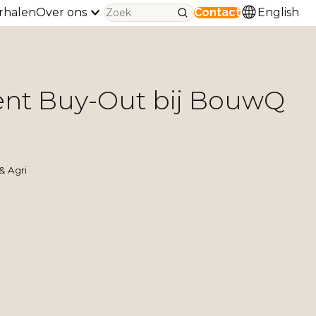
rhalen
Over ons
Contact
English
t Buy-Out bij BouwQ
& Agri