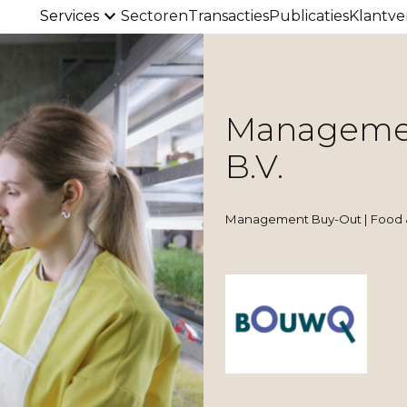
Services
Sectoren
Transacties
Publicaties
Klantve
Managemen
B.V.
Management Buy-Out | Food 