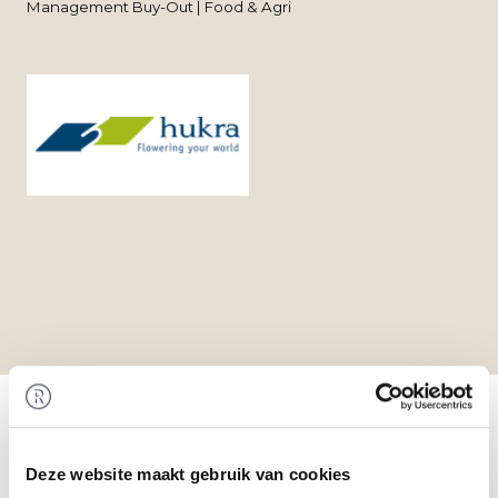
Management Buy-Out | Food & Agri
Home
/
Transacties
/ Management Buy-Out bij
Hukra
Transactie
Het management van Hukra B.V. (Hukra) heeft de
Deze website maakt gebruik van cookies