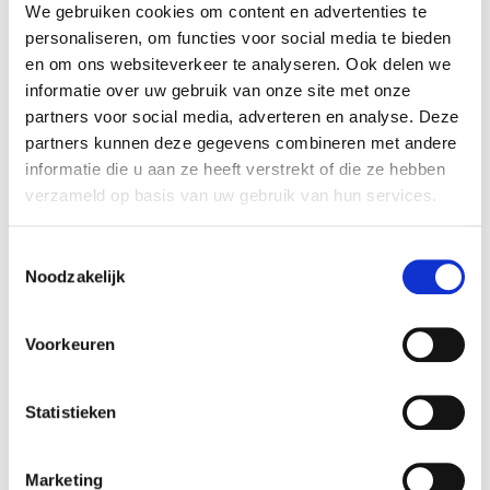
aandelen in het bedrijf overgenomen. Het team
We gebruiken cookies om content en advertenties te
van Rembrandt F&O heeft het management
personaliseren, om functies voor social media te bieden
begeleid bij het realiseren van deze transactie.
en om ons websiteverkeer te analyseren. Ook delen we
informatie over uw gebruik van onze site met onze
partners voor social media, adverteren en analyse. Deze
Partijen
partners kunnen deze gegevens combineren met andere
Hukra is een gerenommeerde exporteur van
informatie die u aan ze heeft verstrekt of die ze hebben
snijbloemen. Met ongeveer 50 medewerkers
verzameld op basis van uw gebruik van hun services.
worden snijbloemen geëxporteerd naar 8
landen. Hukra is in 1982 opgericht en in 1992
Toestemmingsselectie
overgenomen door Interflora AB (Zweden).
Noodzakelijk
Interflora is in 1923 opgericht en ondersteunt
haar leden die hoofdzakelijk bloemenwinkels
Voorkeuren
exploiteren (zogenoemde leden/coöperatie).
Deze bloemenwinkels vormen onderdeel van
Interflora's 'Fleurop' netwerk. Interflora levert
Statistieken
wereldwijd in 140 landen aan circa 40.000
bloemenwinkels. In mei 2011 werd Rembrandt
Marketing
F&O gevraagd door het management om te