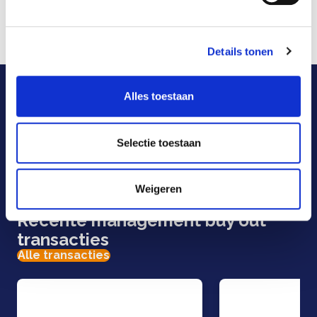
begeleiden bij de management buy-out bij
Hukra.
Details tonen
Zie voor meer informatie:
www.hukra.nl
Onze adviseurs helpen u
graag.
Alles toestaan
Selectie toestaan
E-mail
Telefoon
Weigeren
Contactformulier
Recente management buy out
transacties
Alle transacties