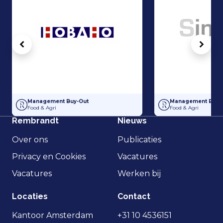
Vorige
Volg
Management Buy-Out Hobaho Horti Groep, onderdeel van Dümmen 
Management Buy-Ou
Management Buy-Out
Management Buy-
Food & Agri
Food & Agri
Rembrandt
Nieuws
Over ons
Publicaties
Privacy en Cookies
Vacatures
Vacatures
Werken bij
Locaties
Contact
Kantoor Amsterdam
+31 10 4536151