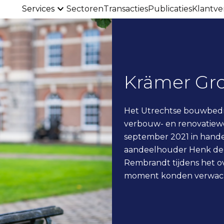
Services
Sectoren
Transacties
Publicaties
Klantve
Krämer Gr
Het Utrechtse bouwbedri
verbouw- en renovatiew
september 2021 in hande
aandeelhouder Henk de 
Rembrandt tijdens het o
moment konden verwach