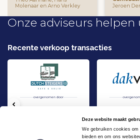
Molenaar en Arno Verkley
Jeroen De
Onze adviseurs helpen 
Recente verkoop transacties
overgenomen door
overgenom
Vorige
Deze website maakt gebru
We gebruiken cookies om c
bieden en om ons websitev
Overname van Dutch Steigers en Hollandia Steigerverhuur door Gilde
Overname Dakvisie