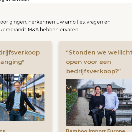
voor gingen, herkennen uw ambities, vragen en
et Rembrandt M&A hebben ervaren.
drijfsverkoop
“Stonden we wellich
changing"
open voor een
bedrijfsverkoop?”
cs
Bamboo Import Europe