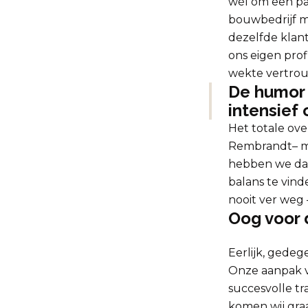
wél om een part
bouwbedrijf me
dezelfde klant
ons eigen pro
wekte vertro
De humor w
intensief 
Het totale ove
Rembrandt– m
hebben we dan
balans te vind
nooit ver weg –
Oog voor 
Eerlijk, gede
Onze aanpak vo
succesvolle t
komen wij graa