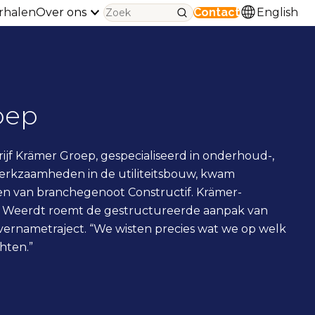
rhalen
Over ons
Contact
English
oep
jf Krämer Groep, gespecialiseerd in onderhoud-,
erkzaamheden in de utiliteitsbouw, kwam
n van branchegenoot Constructif. Krämer-
Weerdt roemt de gestructureerde aanpak van
vernametraject. “We wisten precies wat we op welk
ten.”