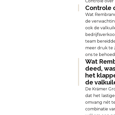
Controle over 
Controle o
Wat Rembrand
de verwachtin
ook de valkuil
bedrijfsverkoo
team bereidde
meer druk te z
ons te behoede
Wat Rembr
deed, was
het klapp
de valkui
De Krämer Groe
dat het lastig
omvang nét te 
combinatie va