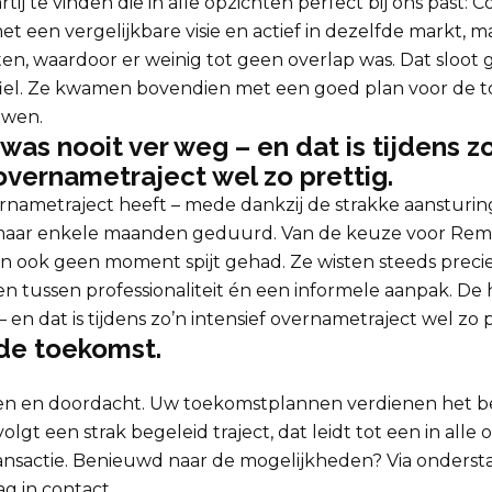
ij te vinden die in alle opzichten perfect bij ons past: C
t een vergelijkbare visie en actief in dezelfde markt, m
en, waardoor er weinig tot geen overlap was. Dat sloot
fiel. Ze kwamen bovendien met een goed plan voor de t
uwen.
as nooit ver weg – en dat is tijdens zo
overnametraject wel zo prettig.
rnametraject heeft – mede dankzij de strakke aansturin
aar enkele maanden geduurd. Van de keuze voor Rem
 ook geen moment spijt gehad. Ze wisten steeds precies
en tussen professionaliteit én een informele aanpak. D
 en dat is tijdens zo’n intensief overnametraject wel zo p
de toekomst.
gen en doordacht. Uw toekomstplannen verdienen het be
lgt een strak begeleid traject, dat leidt tot een in alle
ransactie. Benieuwd naar de mogelijkheden? Via onderst
g in contact.