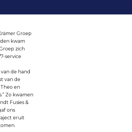
e Krämer Groep
anden kwam
Groep zich
7-service
t van de hand
st van de
 Theo en
is.” Zo kwamen
ndt Fusies &
af ons
aject eruit
komen.