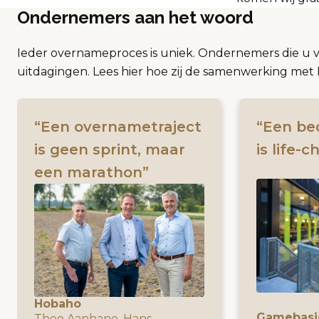
Ondernemers aan het woord
Ieder overnameproces is uniek. Ondernemers die u 
uitdagingen. Lees hier hoe zij de samenwerking m
“Een overnametraject
“Een be
is geen sprint, maar
is life-
een marathon”
Hobaho
Gamebasi
Theo Aanhane, Hans