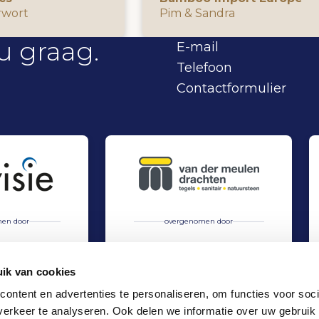
rwort
Pim & Sandra
u graag.
E-mail
Telefoon
Contactformulier
en door
overgenomen door
ik van cookies
ontent en advertenties te personaliseren, om functies voor soci
erkeer te analyseren. Ook delen we informatie over uw gebruik
 Equity Manage...
 door HC Partners
Van der Meulen Drachten overgenomen door Van