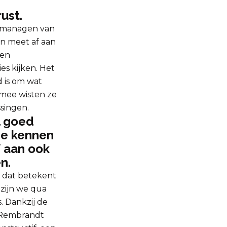
ust.
t managen van
n meet af aan
een
es kijken. Het
 is om wat
rmee wisten ze
singen.
l goed
Ze kennen
 aan ook
n.
n dat betekent
 zijn we qua
. Dankzij de
t Rembrandt