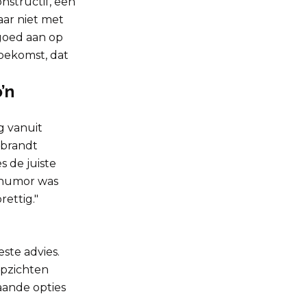
onstructif, een
aar niet met
 goed aan op
oekomst, dat
’n
g vanuit
brandt
 de juiste
e humor was
rettig."
ste advies.
 opzichten
aande opties