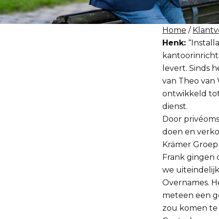
Home
/
Klantv
Henk:
“Install
kantoorinricht
levert. Sinds
van Theo van 
ontwikkeld tot
dienst.
Door privéomst
doen en verko
Krämer Groep
Frank gingen 
we uiteindeli
Overnames. He
meteen een go
zou komen te 