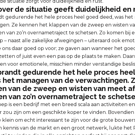
de situatie zorgt voor duidelijkheid en rust.
ver de situatie geeft duidelijkheid en r
t gedurende het hele proces heel goed deed, was he
gen. Ze kennen het klappen van de zweep en wisten va
en van zo’n overnametraject te schetsen. Zo komen bij 
p – naast alle zakelijke afwegingen – uiteraard ook emoti
 ons daar goed op voor; ze gaven aan wanneer het goed
etten of juist even een pas op de plaats te maken. Daa
n voor emotionele, misschien minder verstandige beslis
andt gedurende het hele proces hee
 het managen van de verwachtingen. 
en van de zweep en wisten van meet af
len van zo’n overnametraject te schetse
p is een bedrijf met een breed scala aan activiteiten e
er zou zijn om een geschikte koper te vinden. Bovendien
klein om echt interessant te zijn voor de grote bouwers
n kennis van de markt en een groot netwerk, lukte he