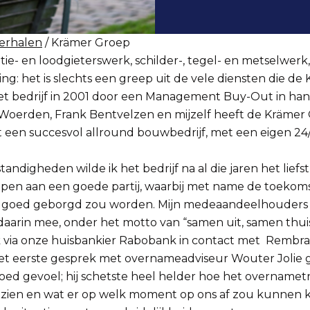
erhalen
/ Krämer Groep
atie- en loodgieterswerk, schilder-, tegel- en metselwerk,
ing: het is slechts een greep uit de vele diensten die d
 het bedrijf in 2001 door een Management Buy-Out in h
Woerden, Frank Bentvelzen en mijzelf heeft de Krämer 
 een succesvol allround bouwbedrijf, met een eigen 24/
andigheden wilde ik het bedrijf na al die jaren het liefs
pen aan een goede partij, waarbij met name de toekom
 goed geborgd zou worden. Mijn medeaandeelhouders
daarin mee, onder het motto van “samen uit, samen thu
jk via onze huisbankier Rabobank in contact met Rembra
t eerste gesprek met overnameadviseur Wouter Jolie g
ed gevoel; hij schetste heel helder hoe het overnametr
zien en wat er op welk moment op ons af zou kunnen 