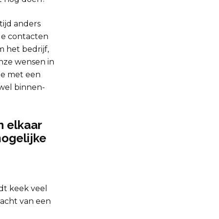
tijd anders
de contacten
het bedrijf,
onze wensen in
ze met een
owel binnen-
n elkaar
mogelijke
dt keek veel
racht van een