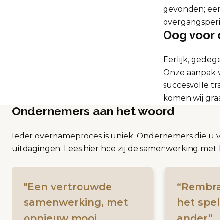
gevonden; een 
overgangsperio
Oog voor 
Eerlijk, gede
Onze aanpak vo
succesvolle t
komen wij graa
Ondernemers aan het woord
Ieder overnameproces is uniek. Ondernemers die u 
uitdagingen. Lees hier hoe zij de samenwerking m
"Een vertrouwde
“Rembra
samenwerking, met
het spel
opnieuw mooi
ander”