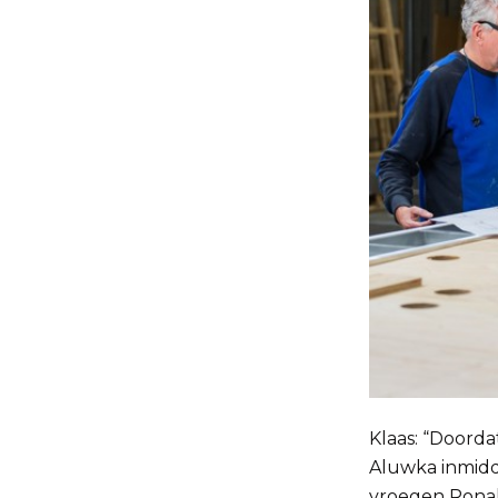
Klaas: “Doordat
Aluwka inmidde
vroegen Ronald