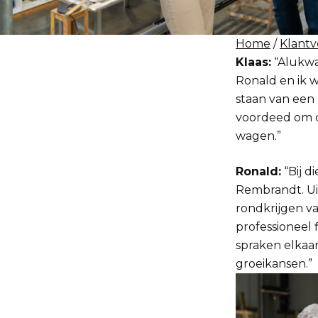
Home
/
Klantv
Klaas:
“Alukwa
Ronald en ik w
staan van een 
voordeed om d
wagen.”
Ronald:
“Bij d
Rembrandt. Uit
rondkrijgen v
professioneel 
spraken elkaar
groeikansen.”