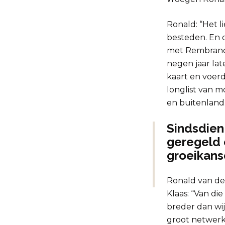
Ronald: “Het l
besteden. En 
met Rembrandt
negen jaar la
kaart en voer
longlist van m
en buitenland.
Sindsdien 
geregeld 
groeikans
Ronald van der
Klaas: “Van di
breder dan wij
groot netwerk