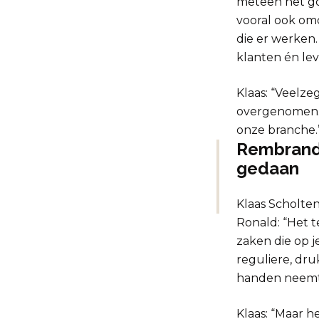
meteen het go
vooral ook omd
die er werken
klanten én lev
Klaas: “Veelze
overgenomen. D
onze branche.
Rembrandt
gedaan
Klaas Scholte
Ronald: “Het t
zaken die op 
reguliere, dru
handen neemt
Klaas: “Maar 