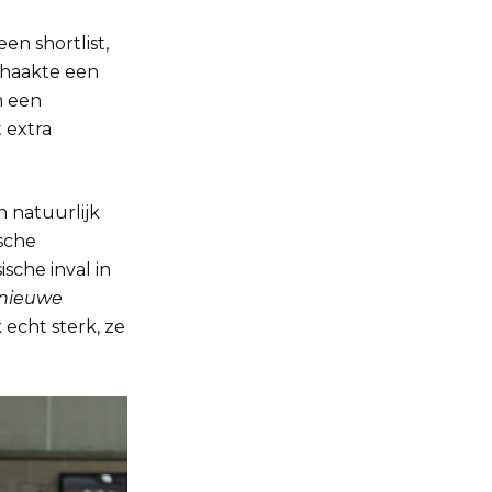
n shortlist,
 haakte een
n een
 extra
n natuurlijk
sche
che inval in
 nieuwe
 echt sterk, ze