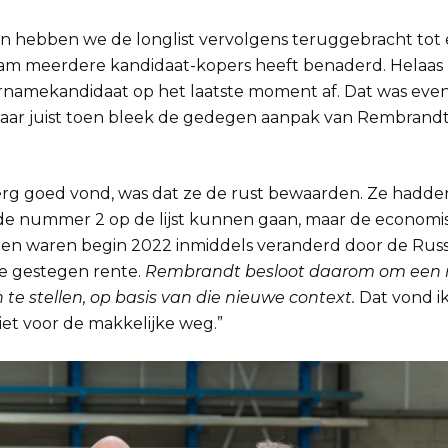
n hebben we de longlist vervolgens teruggebracht tot ee
am meerdere kandidaat-kopers heeft benaderd. Helaas
rnamekandidaat op het laatste moment af. Dat was eve
Maar juist toen bleek de gedegen aanpak van Rembrandt
 erg goed vond, was dat ze de rust bewaarden. Ze hadde
e nummer 2 op de lijst kunnen gaan, maar de economi
n waren begin 2022 inmiddels veranderd door de Russis
e gestegen rente.
Rembrandt besloot daarom om een
 te stellen, op basis van die nieuwe context.
Dat vond ik
et voor de makkelijke weg.”