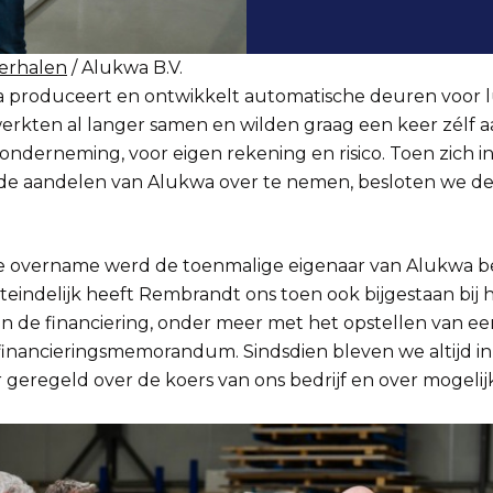
erhalen
/ Alukwa B.V.
 produceert en ontwikkelt automatische deuren voor l
erkten al langer samen en wilden graag een keer zélf a
onderneming, voor eigen rekening en risico. Toen zich i
e aandelen van Alukwa over te nemen, besloten we de
ie overname werd de toenmalige eigenaar van Alukwa b
eindelijk heeft Rembrandt ons toen ook bijgestaan bij 
an de financiering, onder meer met het opstellen van ee
financieringsmemorandum. Sindsdien bleven we altijd in
 geregeld over de koers van ons bedrijf en over mogelij