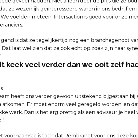
ede gevoel hadden. Niet alleen door de prijs die ze bo
at ze wezenlijk geïnteresseerd waren in ons bedrijf en
. We voelden meteen: Intersaction is goed voor onze m
eranciers.
ggend is dat ze tegelijkertijd nog een branchegenoot v
at laat wel zien dat ze ook echt op zoek zijn naar syn
”
 keek veel verder dan we ooit zelf h
ns
eam heeft ons verder gewoon uitstekend bijgestaan bij a
je afkomen. Er moet enorm veel geregeld worden, en dat
kke werk. Dan is het erg prettig als een adviseur je heel 
.”
het voornaamste is toch dat Rembrandt voor ons deze ko