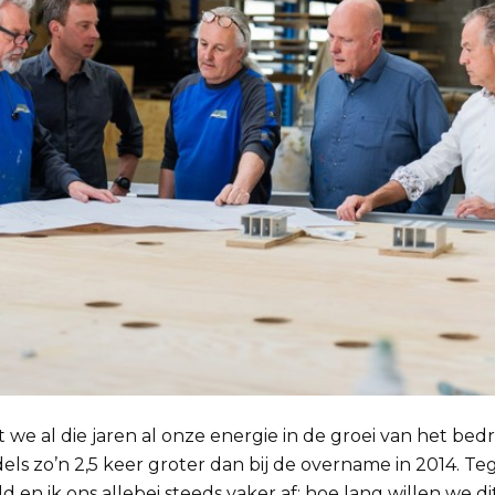
 we al die jaren al onze energie in de groei van het bedri
ls zo’n 2,5 keer groter dan bij de overname in 2014. Tege
 en ik ons allebei steeds vaker af: hoe lang willen we d