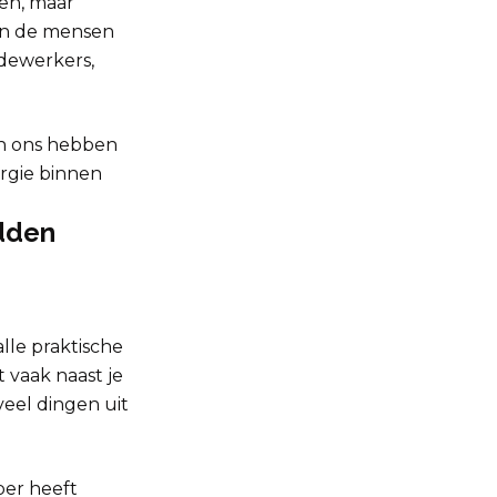
den, maar
 in de mensen
edewerkers,
an ons hebben
ergie binnen
adden
lle praktische
 vaak naast je
veel dingen uit
per heeft