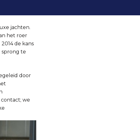
uxe jachten.
an het roer
n 2014 de kans
 sprong te
egeleid door
het
n
 contact; we
ke