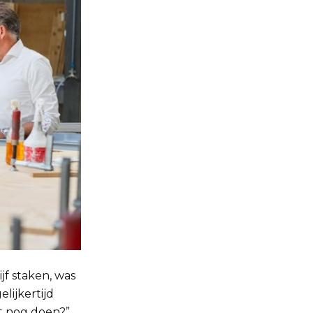
jf staken, was
lijkertijd
it nog doen?”