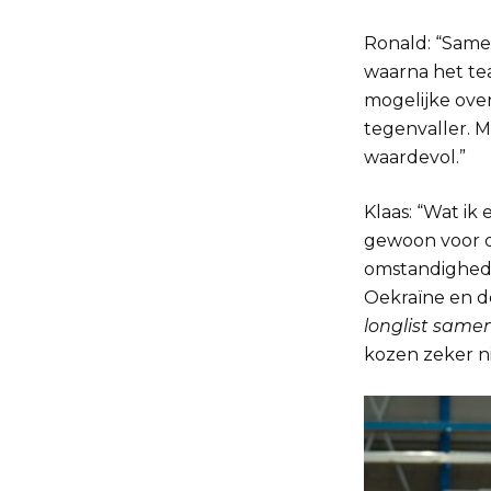
Ronald: “Same
waarna het te
mogelijke ove
tegenvaller. 
waardevol.”
Klaas: “Wat ik
gewoon voor d
omstandighede
Oekraïne en d
longlist samen
kozen zeker ni