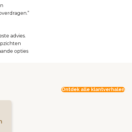
en
 overdragen.”
ste advies.
 opzichten
aande opties
Ontdek alle klantverhalen
n