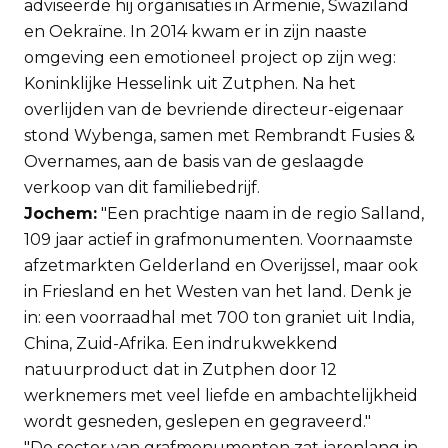
adviseerde hij organisaties in Armenië, Swaziland
en Oekraïne. In 2014 kwam er in zijn naaste
omgeving een emotioneel project op zijn weg:
Koninklijke Hesselink uit Zutphen. Na het
overlijden van de bevriende directeur-eigenaar
stond Wybenga, samen met Rembrandt Fusies &
Overnames, aan de basis van de geslaagde
verkoop van dit familiebedrijf.
Jochem:
"Een prachtige naam in de regio Salland,
109 jaar actief in grafmonumenten. Voornaamste
afzetmarkten Gelderland en Overijssel, maar ook
in Friesland en het Westen van het land. Denk je
in: een voorraadhal met 700 ton graniet uit India,
China, Zuid-Afrika. Een indrukwekkend
natuurproduct dat in Zutphen door 12
werknemers met veel liefde en ambachtelijkheid
wordt gesneden, geslepen en gegraveerd."
"De sector van grafmonumenten zat jarenlang in