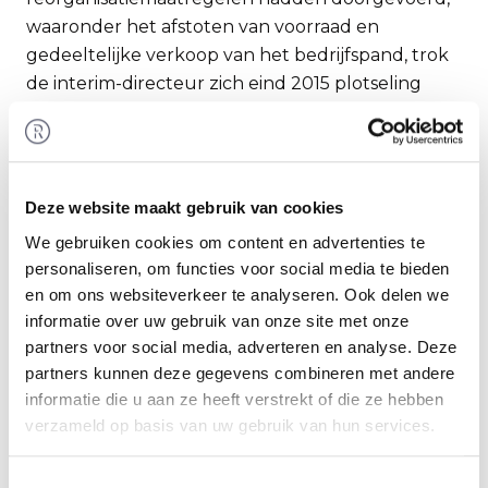
waaronder het afstoten van voorraad en
gedeeltelijke verkoop van het bedrijfspand, trok
de interim-directeur zich eind 2015 plotseling
terug als mogelijke koper, waarmee een nieuwe
overnamekandidaat gezocht moest worden. En
geloof mij, zoiets redt je niet in je eentje.
Rembrandt Fusies & Overnames had mij eerder in
Deze website maakt gebruik van cookies
een soortgelijk traject begeleid, dus een
We gebruiken cookies om content en advertenties te
telefoontje was snel gepleegd."
personaliseren, om functies voor social media te bieden
en om ons websiteverkeer te analyseren. Ook delen we
informatie over uw gebruik van onze site met onze
Rembrandt Fusies & Overnames
partners voor social media, adverteren en analyse. Deze
had mij eerder in een soortgelijk
partners kunnen deze gegevens combineren met andere
traject begeleid, dus een
informatie die u aan ze heeft verstrekt of die ze hebben
telefoontje was snel gepleegd.
verzameld op basis van uw gebruik van hun services.
"In een verkooptraject komt er heel veel op je af.
Je moet een bedrijfsprofiel opstellen, de
Toestemmingsselectie