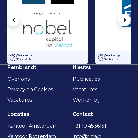
overgenomen door
Vorige
Volg
Hakvoort en Nobel Capital Partners hebben een strategisch partner
Management Buy-In
Verkoop
Verkoop
Food & Agri
Industrie
Rembrandt
Nieuws
Over ons
Publicaties
Privacy en Cookies
Vacatures
Vacatures
Werken bij
Locaties
Contact
Kantoor Amsterdam
+31 10 4536151
Kantoor Rotterdam
info@rma.nl