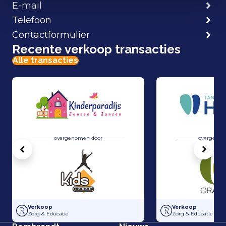
E-mail
Telefoon
Contactformulier
Recente verkoop transacties
Alle transacties
overgenomen door
overgenom
Vorige
Volg
Overname Kinderparadijs Jansen & Jansen door Kids Lodge
Overname van Tand
Verkoop
Verkoop
Zorg & Educatie
Zorg & Educatie