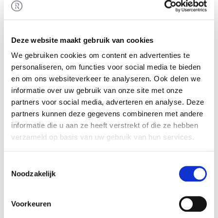
overgenomen in ZieZoo Groep B.V. Rembrandt
Fusies & Overnames heeft de verkoper begeleid
bij het realiseren van deze transactie.
Deze website maakt gebruik van cookies
ZieZoo Groep B.V.
We gebruiken cookies om content en advertenties te
ZieZoo Groep B.V. biedt buitenschoolse opvang
personaliseren, om functies voor social media te bieden
en kinderdagopvang aan voor kinderen van 0 tot
en om ons websiteverkeer te analyseren. Ook delen we
informatie over uw gebruik van onze site met onze
12 jaar in Delfgauw, Nootdorp, Pijnacker en
partners voor social media, adverteren en analyse. Deze
Voorburg. ZieZoo is gestart met voornamelijk
partners kunnen deze gegevens combineren met andere
BSO-locaties maar heeft de afgelopen jaren
informatie die u aan ze heeft verstrekt of die ze hebben
ingespeeld op de groeiende vraag van ouders
verzameld op basis van uw gebruik van hun services.
naar kinderopvang. Op dit moment heeft de
onderneming vijf BSO- en vier KDV-locaties die
Toestemmingsselectie
allen gunstig liggen. In de regio staat ZieZoo
Noodzakelijk
bekend om haar kleinschalige en persoonlijke
aanpak, de betrokken medewerkers en hoge
Voorkeuren
kwaliteitseisen.