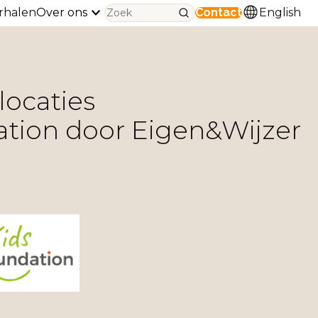
rhalen
Over ons
Contact
English
ocaties
tion door Eigen&Wijzer