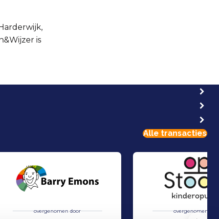
Harderwijk,
n&Wijzer is
Alle transacties
overgenomen door
overgenomen doo