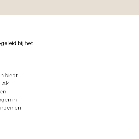
eleid bij het
n biedt
 Als
sen
ngen in
landen en