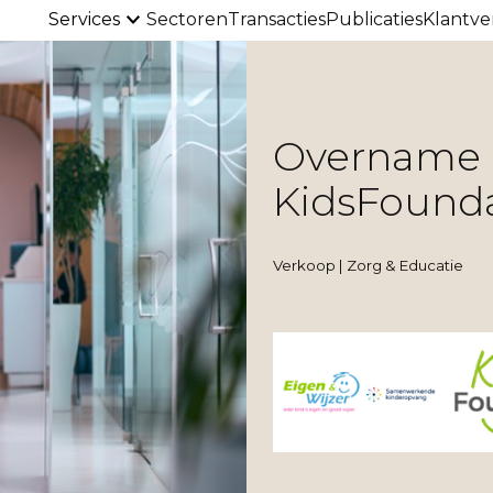
Services
Sectoren
Transacties
Publicaties
Klantve
Overname l
KidsFounda
Verkoop | Zorg & Educatie