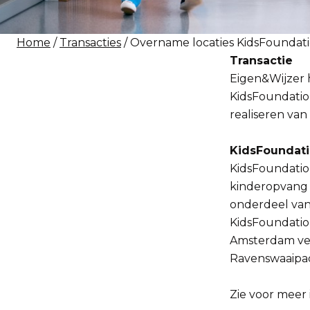
Home
/
Transacties
/ Overname locaties KidsFoundat
Transactie
Eigen&Wijzer 
KidsFoundatio
realiseren van
KidsFoundat
KidsFoundatio
kinderopvang a
onderdeel van
KidsFoundation
Amsterdam ver
Ravenswaaipa
Zie voor meer 