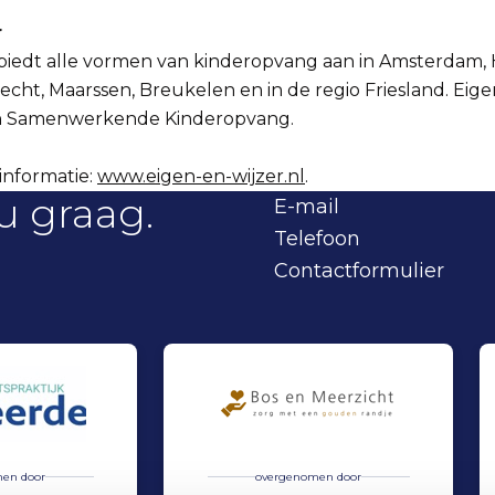
r
biedt alle vormen van kinderopvang aan in Amsterdam, 
echt, Maarssen, Breukelen en in de regio Friesland. Eige
n Samenwerkende Kinderopvang.
informatie:
www.eigen-en-wijzer.nl
.
u graag.
E-mail
Telefoon
Contactformulier
en door
overgenomen door