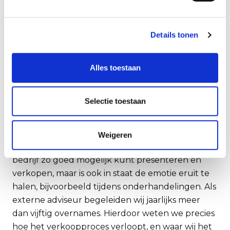
vervolgens in uw cijfers willen duiken. Als u zich
goed voorbereid en de kracht van uw bedrijf laat
zien, verkleint u de kans dat de koper in het due
Details tonen
diligence-onderzoek nog tegen onverwachte
zaken aanloopt en de bieding naar beneden
Alles toestaan
bijstelt.
Advies van ervaren partij
Selectie toestaan
Volgens Wouter is het verder verstandig om u
goed te laten adviseren door een ervaren partij.
Weigeren
‘Een goede externe adviseur weet hoe u uw
bedrijf zo goed mogelijk kunt presenteren en
verkopen, maar is ook in staat de emotie eruit te
halen, bijvoorbeeld tijdens onderhandelingen. Als
externe adviseur begeleiden wij jaarlijks meer
dan vijftig overnames. Hierdoor weten we precies
hoe het verkoopproces verloopt, en waar wij het