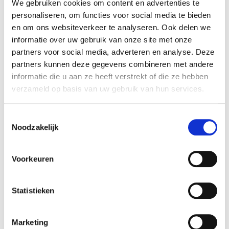
We gebruiken cookies om content en advertenties te
personaliseren, om functies voor social media te bieden
Wouter Jolie
en om ons websiteverkeer te analyseren. Ook delen we
Functie
Partner
informatie over uw gebruik van onze site met onze
partners voor social media, adverteren en analyse. Deze
Locatie
Amsterdam
partners kunnen deze gegevens combineren met andere
informatie die u aan ze heeft verstrekt of die ze hebben
Juist wanneer u het niet verwacht, kan dit
verzameld op basis van uw gebruik van hun services.
zomaar het moment zijn om uw
levenswerk te verzilveren. Een deskundige
adviseur en de juiste begeleiding maken
Toestemmingsselectie
Noodzakelijk
dan het verschil.
Maak kennis met Wouter Jolie
Voorkeuren
Due diligence-onderzoek
Een goed informatiememorandum maakt alle
Statistieken
gegevens vooraf goed inzichtelijk, legt Wouter
uit. ‘Een potentiële koper zal op enig moment
Marketing