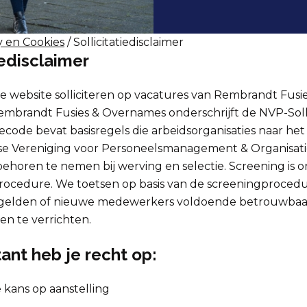
y en Cookies
/ Sollicitatiedisclaimer
iedisclaimer
e website solliciteren op vacatures van Rembrandt Fusi
mbrandt Fusies & Overnames onderschrijft de NVP-Solli
tiecode bevat basisregels die arbeidsorganisaties naar he
e Vereniging voor Personeelsmanagement & Organisati
behoren te nemen bij werving en selectie. Screening is 
eprocedure. We toetsen op basis van de screeningproced
gelden of nieuwe medewerkers voldoende betrouwbaar
 te verrichten.
itant heb je recht op:
e kans op aanstelling