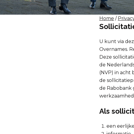
Home
/
Privac
Sollicitat
U kunt via dez
Overnames. Re
Deze sollicita
de Nederlands
(NVP) in acht 
de sollicitati
de Rabobank 
werkzaamheden
Als sollic
een eerlijk
informatie