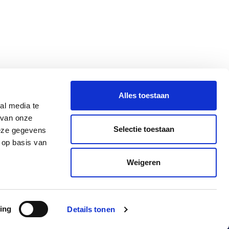
aximaal 4
en in
Alles toestaan
 u hier
al media te
ager Pauline
 van onze
Selectie toestaan
deze gegevens
 op basis van
Contact
+31 10 4536151
Weigeren
info@rma.nl
ing
Details tonen
oep