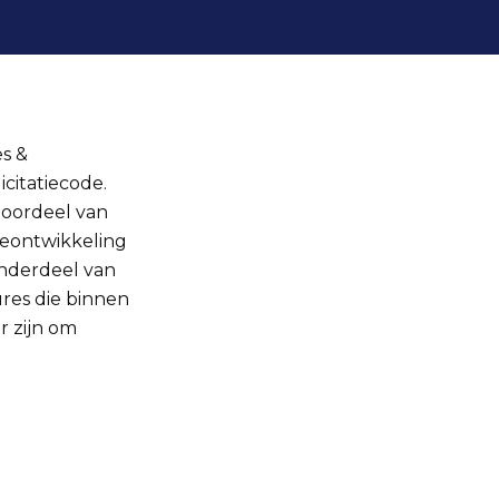
es &
citatiecode.
t oordeel van
eontwikkeling
onderdeel van
ures die binnen
 zijn om