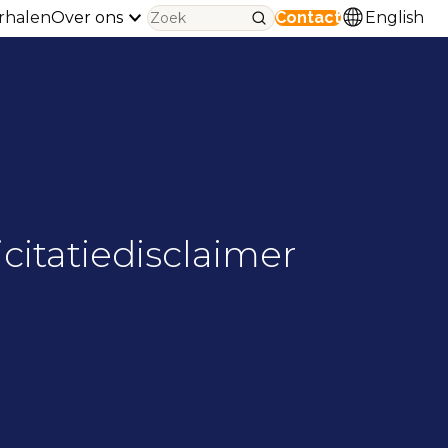
rhalen
Over ons
Contact
English
icitatiedisclaimer