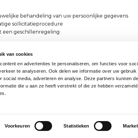
uwelijke behandeling van uw persoonlijke gegevens
ige sollicitatieprocedure
t een geschillenregeling
gen van de sollicitatieprocedure wordt uw sollicitatie m
ik van cookies
. Behalve als we in overleg met u uw gegevens opnem
 dan worden uw gegevens maximaal 1 jaar bewaard. Mocht
ontent en advertenties te personaliseren, om functies voor soci
n hebben dan kunt u contact opnemen met de HR-man
erkeer te analyseren. Ook delen we informatie over uw gebruik
or social media, adverteren en analyse. Deze partners kunnen 
uline.terlouw@rma.nl
ormatie die u aan ze heeft verstrekt of die ze hebben verzameld
Locaties
es.
Kantoor Amsterdam
Kantoor Rotterdam
Kantoor Eindhoven
Voorkeuren
Statistieken
Market
 Fusies & Overnames - Onderdeel van de Rabobank Gr