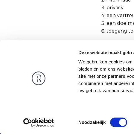
privacy
een vertro
een doelmat
toegang to
Na het beëindi
Deze website maakt gebru
weken bewaard
portefeuille,
We gebruiken cookies om c
bezwaar tege
bieden en om ons websitev
site met onze partners vo
Terlouw via
pa
combineren met andere inf
Rembrandt
Nieuws
uw gebruik van hun servic
Over ons
Publicaties
Privacy en Cookies
Vacatures
Vacatures
Werken bij
Toestemmingsselectie
Noodzakelijk
Privacy statement
Disclaimer
© 2002-2026 Rembrandt