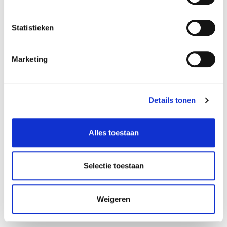
U mag uw toestemming om uw gegevens te
verzamelen altijd weer intrekken.
Statistieken
Vanaf het moment dat u uw toestemming
intrekt mogen wij dan geen gegevens meer
Marketing
van u verzamelen.
Contact/bezwaar maken
Details tonen
Heeft u vragen over ons privacystatement of wilt
u bezwaar maken? Neem dan contact op met
Alles toestaan
onze privacy officer via:
privacy@rma.nl
.
Selectie toestaan
Om misbruik te voorkomen kunnen wij vragen
om adequate identificatie door een kopie van een
geldig legitimatiebewijs mee te sturen. Vergeet
Weigeren
dan niet om op de kopie BSN en pasfoto af te
schermen.