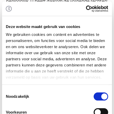
persoonlijk. U heeft daarom de volgende rechten:
U mag ons vragen om inzage in uw gegevens.
U mag ons vragen om correctie, beperking of
Deze website maakt gebruik van cookies
het wissen van uw gegevens. In geval van
fraude, wanbetaling of andere onrechtmatige
We gebruiken cookies om content en advertenties te
handelingen kunnen wij enkele gegevens van
personaliseren, om functies voor social media te bieden
u bewaren in een register of op een zwarte
en om ons websiteverkeer te analyseren. Ook delen we
informatie over uw gebruik van onze site met onze
lijst.
partners voor social media, adverteren en analyse. Deze
U mag ons vragen om een kopie van uw
partners kunnen deze gegevens combineren met andere
gegevens. Wij kunnen deze kopie op uw
informatie die u aan ze heeft verstrekt of die ze hebben
verzoek ook aan een andere partij doorgeven,
verzameld op basis van uw gebruik van hun services.
zodat u dit zelf niet hoeft te doen.
U kunt bezwaar maken tegen de verzameling
Toestemmingsselectie
van uw gegevens.
Noodzakelijk
U kunt een klacht indienen bij de Autoriteit
Persoonsgegevens, als u denkt dat wij uw
Voorkeuren
gegevens onrechtmatig verzamelen.