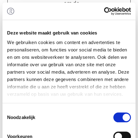
om de
gebruikerservari
ng te
optimaliseren.
Deze website maakt gebruik van cookies
We gebruiken cookies om content en advertenties te
Statistieken (9)
personaliseren, om functies voor social media te bieden
en om ons websiteverkeer te analyseren. Ook delen we
Statistische cookies helpen eigenaren van
informatie over uw gebruik van onze site met onze
websites begrijpen hoe bezoekers hun website
partners voor social media, adverteren en analyse. Deze
gebruiken, door anoniem gegevens te
partners kunnen deze gegevens combineren met andere
verzamelen en te rapporteren.
informatie die u aan ze heeft verstrekt of die ze hebben
verzameld op basis van uw gebruik van hun services.
Maximale
Naam
Aanbieder
Doel
bewaarter
Toestemmingsselectie
_clck
Microsoft
Verzamelt
1 jaar
Noodzakelijk
gegevens over
de navigatie en
Voorkeuren