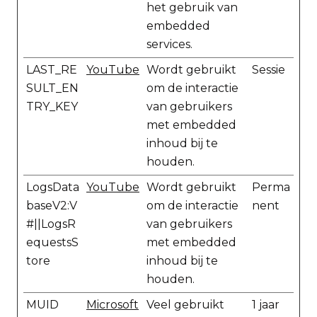
het gebruik van
embedded
services.
LAST_RE
YouTube
Wordt gebruikt
Sessie
SULT_EN
om de interactie
TRY_KEY
van gebruikers
met embedded
inhoud bij te
houden.
LogsData
YouTube
Wordt gebruikt
Perma
baseV2:V
om de interactie
nent
#||LogsR
van gebruikers
equestsS
met embedded
tore
inhoud bij te
houden.
MUID
Microsoft
Veel gebruikt
1 jaar