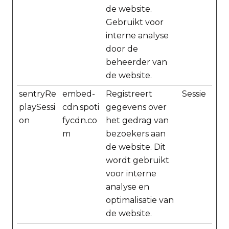
de website.
Gebruikt voor
interne analyse
door de
beheerder van
de website.
sentryRe
embed-
Registreert
Sessie
playSessi
cdn.spoti
gegevens over
on
fycdn.co
het gedrag van
m
bezoekers aan
de website. Dit
wordt gebruikt
voor interne
analyse en
optimalisatie van
de website.