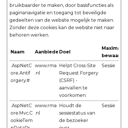
bruikbaarder te maken, door basisfuncties als
paginanavigatie en toegang tot beveiligde
gedeelten van de website mogelijk te maken.
Zonder deze cookies kan de website niet naar
behoren werken.
Maximale
Naam
Aanbieder
Doel
bewaarter
.AspNetC
www.rma
Helpt Cross-Site
Sessie
ore.Antif
.nl
Request Forgery
orgery.#
(CSRF) -
aanvallen te
voorkomen.
.AspNetC
www.rma
Houdt de
Sessie
ore.Mvc.C
.nl
sessiestatus van
ookieTem
de bezoeker
pDataPr
over