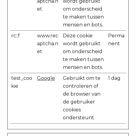
aptcha.n
wordt gebruikt
et
om onderscheid
te maken tussen
mensen en bots.
rc::f
www.rec
Deze cookie
Perma
aptcha.n
wordt gebruikt
nent
et
om onderscheid
te maken tussen
mensen en bots.
test_coo
Google
Gebruikt om te
1 dag
kie
controleren of
de browser van
de gebruiker
cookies
ondersteunt.