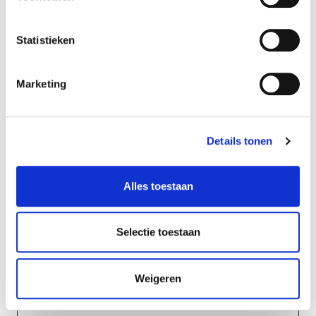
het gedrag van
de bezoeker op
de website - Dit
Statistieken
wordt gebruikt
om statistische
Marketing
rapporten en
heatmaps voor
de website-
Details tonen
eigenaar samen
te stellen.
Alles toestaan
_clsk
Microsoft
Registreert
1 dag
statistische
gegevens over
Selectie toestaan
het gedrag van
bezoekers aan
Weigeren
de website.
Gebruikt voor