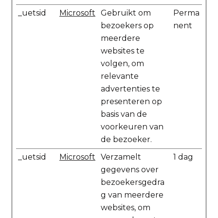
_uetsid
Microsoft
Gebruikt om
Perma
bezoekers op
nent
meerdere
websites te
volgen, om
relevante
advertenties te
presenteren op
basis van de
voorkeuren van
de bezoeker.
_uetsid
Microsoft
Verzamelt
1 dag
gegevens over
bezoekersgedra
g van meerdere
websites, om