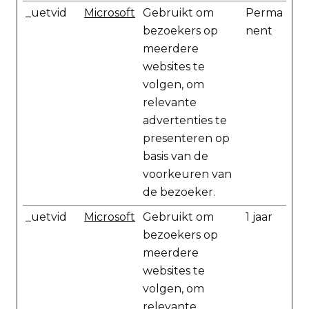
_uetvid
Microsoft
Gebruikt om
Perma
bezoekers op
nent
meerdere
websites te
volgen, om
relevante
advertenties te
presenteren op
basis van de
voorkeuren van
de bezoeker.
_uetvid
Microsoft
Gebruikt om
1 jaar
bezoekers op
meerdere
websites te
volgen, om
relevante