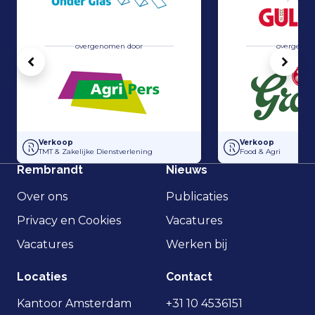
overgenomen door
overgenom
Vorige
Volg
Overname Horti-Text door Agripers
Grolsch heeft 100
Verkoop
Verkoop
TMT & Zakelijke Dienstverlening
Food & Agri
Rembrandt
Nieuws
Over ons
Publicaties
Privacy en Cookies
Vacatures
Vacatures
Werken bij
Locaties
Contact
Kantoor Amsterdam
+31 10 4536151