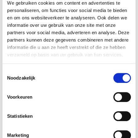
uitvoeren van een indicatieve waardebepaling
We gebruiken cookies om content en advertenties te
ten behoeve van de verkoop van de activiteiten
personaliseren, om functies voor social media te bieden
aan Udea B.V.
en om ons websiteverkeer te analyseren. Ook delen we
informatie over uw gebruik van onze site met onze
partners voor social media, adverteren en analyse. Deze
De Zaai-Ster
partners kunnen deze gegevens combineren met andere
De Zaai-Ster is een groothandel in biologische
informatie die u aan ze heeft verstrekt of die ze hebben
producten. De onderneming heeft een breed
verzameld op basis van uw gebruik van hun services.
biologisch assortiment en onderhoudt een goede
relatie met lokale leveranciers van verswaren. De
Toestemmingsselectie
Zaai-Ster levert biologische producten aan o.a.
Noodzakelijk
natuurvoedingswinkels, reformzaken,
zorginstellingen, restaurants, supermarkten en
Voorkeuren
webwinkels in de noordelijke provincies van
Nederland. Zie voor meer informatie:
www.zaai-
ster.nl
.
Statistieken
Udea B.V.
Marketing
Udea is een groothandel en im- en exporteur van