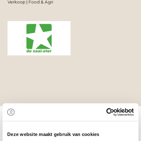
Verkoop | Food & Agri
Home
/
Transacties
/ Waardering van De Zaai-Ster
Transactie
Rembrandt Fusies & Overnames heeft de
vennoten van De Zaai-Ster begeleid bij het
Deze website maakt gebruik van cookies