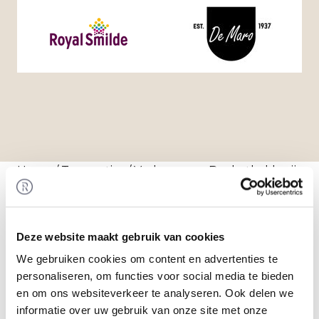
Home
/
Transacties
/ Verkoop van Banketbakkerij
De Maro aan Royal Smilde
Transactie
Royal Smilde heeft 100% van de aandelen in
Deze website maakt gebruik van cookies
Banketbakkerij De Maro overgenomen.
We gebruiken cookies om content en advertenties te
Rembrandt M&A heeft de verkoper begeleid bij
personaliseren, om functies voor social media te bieden
het realiseren van deze transactie.
en om ons websiteverkeer te analyseren. Ook delen we
informatie over uw gebruik van onze site met onze
Royal Smilde