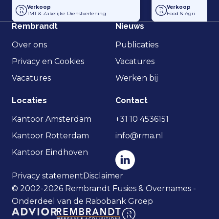
Overname Horti-Text door Agripers
Grolsch heeft 100
Verkoop
Verkoop
TMT & Zakelijke Dienstverlening
Food & Agri
Rembrandt
Nieuws
Over ons
Publicaties
Privacy en Cookies
Vacatures
Vacatures
Werken bij
Locaties
Contact
Kantoor Amsterdam
+31 10 4536151
Kantoor Rotterdam
info@rma.nl
Kantoor Eindhoven
Privacy statement
Disclaimer
© 2002-2026 Rembrandt Fusies & Overnames -
Onderdeel van de Rabobank Groep