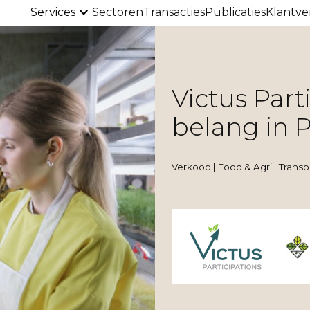
Services
Sectoren
Transacties
Publicaties
Klantve
Victus Par
belang in P
Verkoop | Food & Agri | Transpo