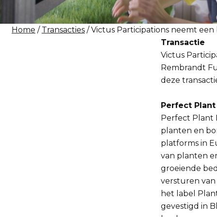
Home
/
Transacties
/ Victus Participations neemt een
Transactie
Victus Partic
Rembrandt Fus
deze transacti
Perfect Plant
Perfect Plant 
planten en bom
platforms in 
van planten en
groeiende bed
versturen van
het label Plan
gevestigd in B