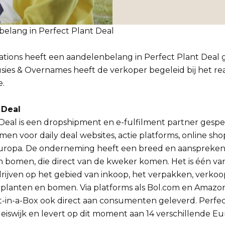
 belang in Perfect Plant Deal
ipations heeft een aandelenbelang in Perfect Plant Dea
ies & Overnames heeft de verkoper begeleid bij het rea
e.
 Deal
Deal is een dropshipment en e-fulfilment partner gespec
en voor daily deal websites, actie platforms, online sho
Europa. De onderneming heeft een breed en aanspreken
 bomen, die direct van de kweker komen. Het is één van
rijven op het gebied van inkoop, het verpakken, verkoo
 planten en bomen. Via platforms als Bol.com en Amazo
t-in-a-Box ook direct aan consumenten geleverd. Perfect
leiswijk en levert op dit moment aan 14 verschillende E