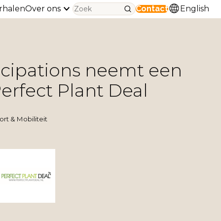
rhalen
Over ons
Contact
English
ticipations neemt een
erfect Plant Deal
rt & Mobiliteit