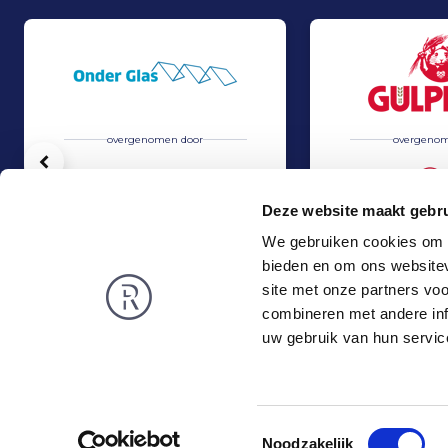
overgenomen door
overgenom
Vorige
Deze website maakt gebru
We gebruiken cookies om c
bieden en om ons websitev
Overname Horti-Text door Agripers
Grolsch heeft 100
Verkoop
Verkoop
site met onze partners vo
TMT & Zakelijke Dienstverlening
Food & Agri
combineren met andere inf
Rembrandt
Nieuws
uw gebruik van hun servic
Over ons
Publicaties
Privacy en Cookies
Vacatures
Vacatures
Werken bij
Toestemmingsselectie
Noodzakelijk