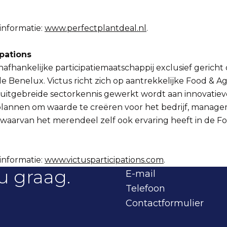
informatie:
www.perfectplantdeal.nl
.
ipations
onafhankelijke participatiemaatschappij exclusief gericht
 de Benelux. Victus richt zich op aantrekkelijke Food & Ag
itgebreide sectorkennis gewerkt wordt aan innovatiev
)plannen om waarde te creëren voor het bedrijf, manag
 waarvan het merendeel zelf ook ervaring heeft in de Fo
informatie:
www.victusparticipations.com
.
u graag.
E-mail
Telefoon
Contactformulier