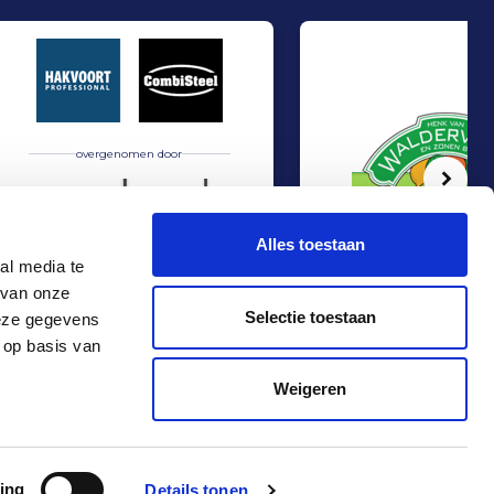
overgenomen door
Volg
Alles toestaan
al media te
 van onze
atering Services van KLM
Hakvoort en Nobel Capital Partners hebben een strategisch partnerschap g
Management Buy-In bij V
Verkoop
Verkoop
Selectie toestaan
deze gegevens
Food & Agri
Food & Agri
 op basis van
Contact
+31 10 4536151
Weigeren
info@rma.nl
ing
Details tonen