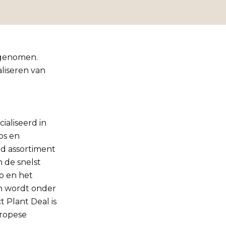
l genomen.
liseren van
ialiseerd in
ps en
d assortiment
 de snelst
p en het
n wordt onder
 Plant Deal is
uropese