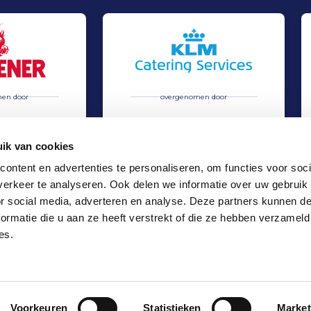
en door
overgenomen door
ik van cookies
ontent en advertenties te personaliseren, om functies voor soci
erkeer te analyseren. Ook delen we informatie over uw gebruik
% van de aandelen in Gulpener overgenomen
Gategroup koopt 75% van de aandelen in KLM C
Verkoop
or social media, adverteren en analyse. Deze partners kunnen 
Food & Agri
ormatie die u aan ze heeft verstrekt of die ze hebben verzameld
Locaties
es.
Kantoor Amsterdam
Kantoor Rotterdam
Kantoor Eindhoven
Voorkeuren
Statistieken
Market