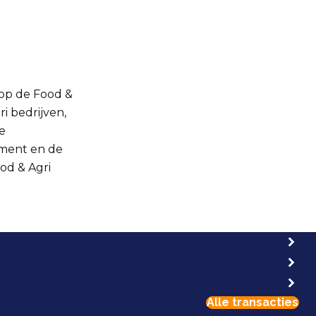
 op de Food &
ri bedrijven,
e
ement en de
od & Agri
Alle transacties