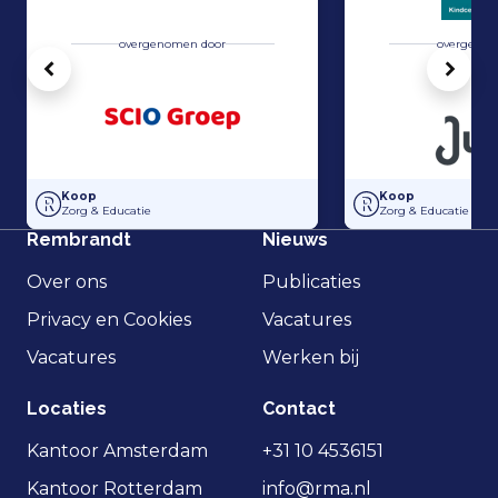
overgenomen door
overgenom
Vorige
Volg
SCIO Groep heeft de activa in Kinderopvang Olleke Bolleke overge
Overname van KC D
Koop
Koop
Zorg & Educatie
Zorg & Educatie
Rembrandt
Nieuws
Over ons
Publicaties
Privacy en Cookies
Vacatures
Vacatures
Werken bij
Locaties
Contact
Kantoor Amsterdam
+31 10 4536151
Kantoor Rotterdam
info@rma.nl