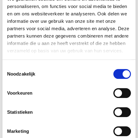
Meditta heeft Regionaal Diagnostisch Centrum
personaliseren, om functies voor social media te bieden
(RDC) Echt overgenomen. Het team van
en om ons websiteverkeer te analyseren. Ook delen we
Rembrandt Fusies & Overnames heeft de koper
informatie over uw gebruik van onze site met onze
begeleid bij het realiseren van de transactie.
partners voor social media, adverteren en analyse. Deze
partners kunnen deze gegevens combineren met andere
Partijen
informatie die u aan ze heeft verstrekt of die ze hebben
RDC Echt is een radiologisch centrum waar
verzameld op basis van uw gebruik van hun services.
patiënten terecht kunnen voor snelle en
kwalitatief hoogwaardige diagnostische
Toestemmingsselectie
onderzoeken. (Mammo, Echo, Bucky, Röntgen).
Noodzakelijk
Daarnaast biedt het centrum de mogelijkheid om
programma’s te volgen en diverse behandelingen
Voorkeuren
te laten uitvoeren.
Statistieken
Meditta is een samenwerkende huisartsen-
organisatie die huisartsen ondersteund op
facilitair en organisatorisch gebied maar ook
Marketing
medisch inhoudelijk. Door de overname kunnen