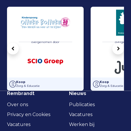
overgenomen door
overgenom
Vorige
Volg
SCIO Groep heeft de activa in Kinderopvang Olleke Bolleke overge
Overname van KC D
Koop
Koop
Zorg & Educatie
Zorg & Educatie
Rembrandt
Nieuws
Over ons
Publicaties
Privacy en Cookies
Vacatures
Vacatures
Werken bij