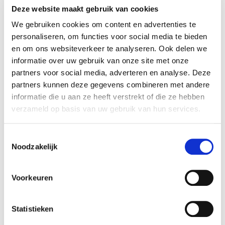
10forKIDS Groep B.V. overgenomen. Rembrandt
Deze website maakt gebruik van cookies
Fusies & Overnames heeft de koper begeleid bij
We gebruiken cookies om content en advertenties te
het realiseren van deze transactie.
personaliseren, om functies voor social media te bieden
en om ons websiteverkeer te analyseren. Ook delen we
Stichting Kibeo
informatie over uw gebruik van onze site met onze
Stichting Kibeo is een kinderopvangorganisatie
partners voor social media, adverteren en analyse. Deze
met meer dan 40 jaar ervaring en meer dan 160
partners kunnen deze gegevens combineren met andere
locaties verspreid over Zeeland, Zuid-Holland,
informatie die u aan ze heeft verstrekt of die ze hebben
Noord-Brabant, Utrecht en Gelderland. Met ruim
verzameld op basis van uw gebruik van hun services.
8.000 kindplaatsen is Kibeo een van de grootste
kinderopvangaanbieders in Nederland. Voor
Toestemmingsselectie
Kibeo betekent de aankoop van 10forKIDS een
Noodzakelijk
uitbreiding van hun eigen christelijk
reformatorische label.
Voorkeuren
Zie voor meer informatie:
Stichting Kibeo
.
Statistieken
10forKIDS Groep