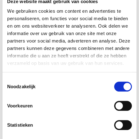
de aandelen van QolorTech B.V. overgenomen.
Deze website maakt gebruik van cookies
Rembrandt Fusies & Overnames heeft de
We gebruiken cookies om content en advertenties te
verkoper begeleid bij het realiseren van deze
personaliseren, om functies voor social media te bieden
transactie.
en om ons websiteverkeer te analyseren. Ook delen we
informatie over uw gebruik van onze site met onze
partners voor social media, adverteren en analyse. Deze
QolorTech B.V.
partners kunnen deze gegevens combineren met andere
QolorTech is een Nederlandse masterbatch
informatie die u aan ze heeft verstrekt of die ze hebben
producent. Masterbatches zijn plastic additieven
verzameld op basis van uw gebruik van hun services.
die worden gebruikt om plastic een kleur of
bepaalde eigenschappen te geven. Denk hierbij
Toestemmingsselectie
onder andere aan poreusheid, glans of UV-
Noodzakelijk
stabilisatie.
Voorkeuren
Zie voor meer informatie:
www.qolortech.nl
.
Chemische Fabrik Budenheim KG (onderdeel
Statistieken
van de Oetker Groep)
Budenheim startte in 1916 met het ontwikkelen