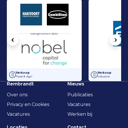
overgenomen door
Vorige
Volg
Hakvoort en Nobel Capital Partners hebben een strategisch partner
Management Buy-In
Verkoop
Verkoop
Food & Agri
Industrie
Rembrandt
Nieuws
Over ons
Publicaties
Privacy en Cookies
Vacatures
Vacatures
Werken bij
Locaties
Contact