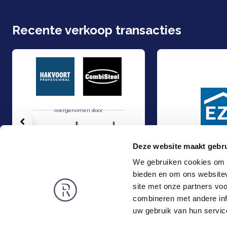
Recente verkoop transacties
overgenomen door
Vorige
Deze website maakt gebru
We gebruiken cookies om c
bieden en om ons websitev
Hakvoort en Nobel Capital Partners hebben een strategisch partner
Management Buy-In
Verkoop
Verkoop
site met onze partners vo
Food & Agri
Industrie
combineren met andere inf
Rembrandt
Nieuws
uw gebruik van hun servic
Over ons
Publicaties