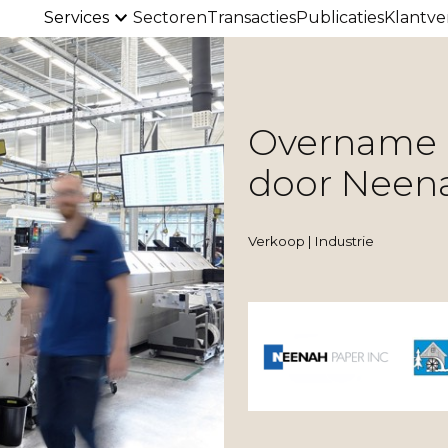
Services
Sectoren
Transacties
Publicaties
Klantve
Overname 
door Neen
Verkoop | Industrie