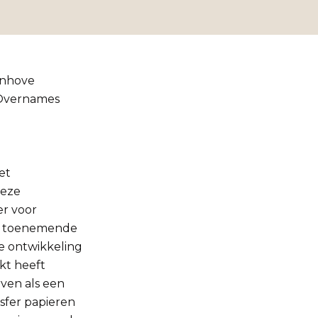
enhove
 Overnames
et
deze
er voor
 in toenemende
de ontwikkeling
kt heeft
ven als een
sfer papieren