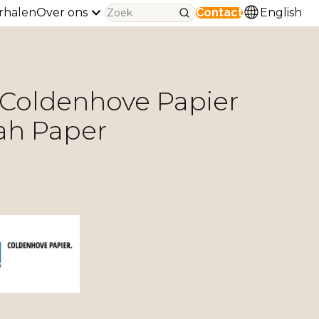
rhalen
Over ons
Contact
English
Coldenhove Papier
ah Paper