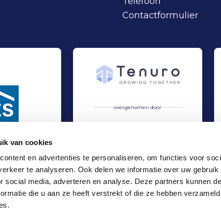
Telefoon
Contactformulier
overgenomen door
ik van cookies
ontent en advertenties te personaliseren, om functies voor soci
erkeer te analyseren. Ook delen we informatie over uw gebruik
schap gesloten
 bij EZS Parkeersystemen B.V.
Alphatronics overgenomen door Tenuro
Verkoop
or social media, adverteren en analyse. Deze partners kunnen 
Industrie
ormatie die u aan ze heeft verstrekt of die ze hebben verzameld
Locaties
es.
Kantoor Amsterdam