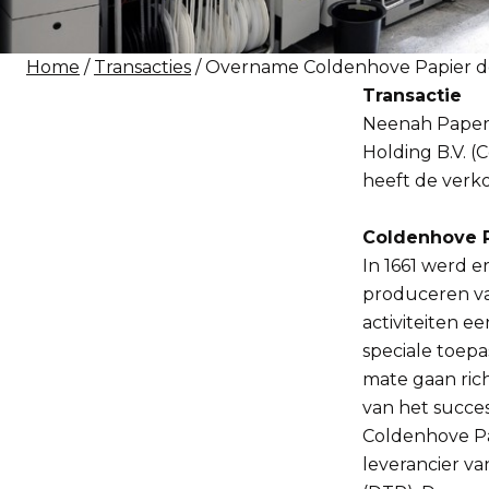
Home
/
Transacties
/ Overname Coldenhove Papier 
Transactie
Neenah Paper,
Holding B.V. 
heeft de verko
Coldenhove 
In 1661 werd e
produceren van
activiteiten e
speciale toepa
mate gaan rich
van het succes
Coldenhove Pa
leverancier va