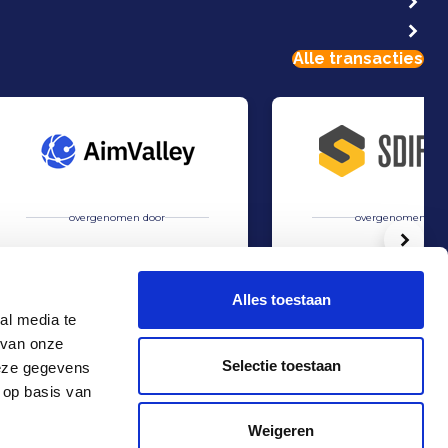
Alle transacties
overgenomen door
overgenomen doo
Volg
Alles toestaan
al media te
 van onze
Overname van AimValley door Technolution.
Overname van STORR doo
Verkoop
Verkoop
Selectie toestaan
deze gegevens
TMT & Zakelijke Dienstverlening
Industrie
 op basis van
Contact
+31 10 4536151
Weigeren