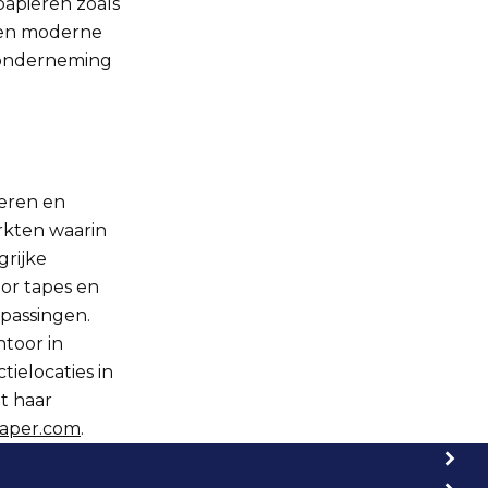
papieren zoals
 een moderne
 onderneming
ieren en
rkten waarin
grijke
oor tapes en
passingen.
toor in
ielocaties in
t haar
aper.com
.