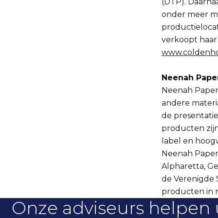
(DTP). Daarnaa
onder meer me
productieloca
verkoopt haar 
www.coldenh
Neenah Paper,
Neenah Paper i
andere materi
de presentatie
producten zijn
label en hoog
Neenah Paper 
Alpharetta, Ge
de Verenigde S
producten in r
Onze adviseurs helpen 