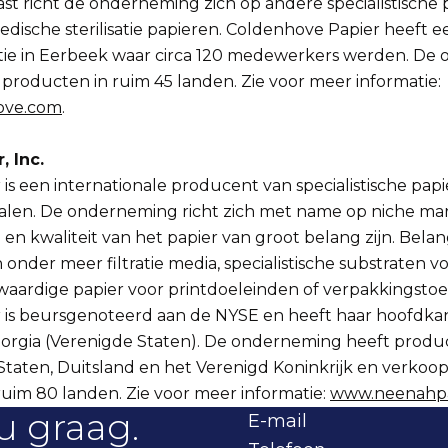
st richt de onderneming zich op andere specialistische 
dische sterilisatie papieren. Coldenhove Papier heeft
tie in Eerbeek waar circa 120 medewerkers werden. De
producten in ruim 45 landen. Zie voor meer informatie:
ove.com
.
 Inc.
s een internationale producent van specialistische pap
alen. De onderneming richt zich met name op niche ma
 en kwaliteit van het papier van groot belang zijn. Belan
 onder meer filtratie media, specialistische substraten v
waardige papier voor printdoeleinden of verpakkingstoe
is beursgenoteerd aan de NYSE en heeft haar hoofdkan
orgia (Verenigde Staten). De onderneming heeft product
taten, Duitsland en het Verenigd Koninkrijk en verkoop
uim 80 landen. Zie voor meer informatie:
www.neenahp
u graag.
E-mail