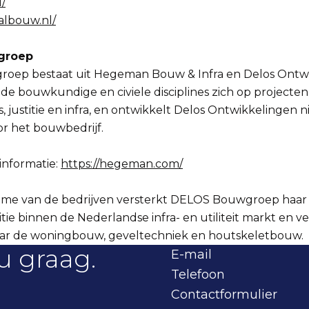
l/
albouw.nl/
groep
ep bestaat uit Hegeman Bouw & Infra en Delos Ontwi
n de bouwkundige en civiele disciplines zich op projecte
s, justitie en infra, en ontwikkelt Delos Ontwikkelingen 
r het bouwbedrijf.
informatie:
https://hegeman.com/
me van de bedrijven versterkt DELOS Bouwgroep haar 
ie binnen de Nederlandse infra- en utiliteit markt en v
naar de woningbouw, geveltechniek en houtskeletbouw.
u graag.
E-mail
Telefoon
Contactformulier