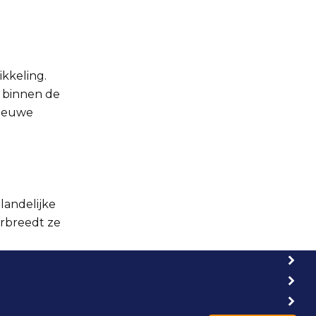
kkeling.
n binnen de
nieuwe
landelijke
erbreedt ze