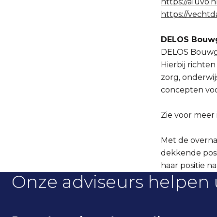
https://aluvo.n
https://vechtd
DELOS Bouw
DELOS Bouwgro
Hierbij richte
zorg, onderwij
concepten voo
Zie voor meer 
Met de overna
dekkende posit
haar positie 
Onze adviseurs helpen 