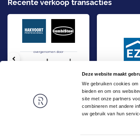
Recente verkoop transacties
overgenomen door
Vorige
Deze website maakt gebru
We gebruiken cookies om c
bieden en om ons websitev
Hakvoort en Nobel Capital Partners hebben een strategisch partner
Management Buy-In
Verkoop
Verkoop
site met onze partners vo
Food & Agri
Industrie
combineren met andere inf
Rembrandt
Nieuws
uw gebruik van hun servic
Over ons
Publicaties
Privacy en Cookies
Vacatures
Vacatures
Werken bij