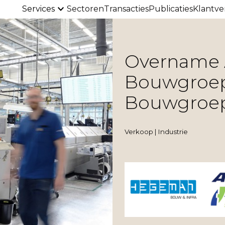
Services
Sectoren
Transacties
Publicaties
Klantve
Overname 
Bouwgroep
Bouwgroe
Verkoop | Industrie