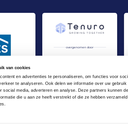
overgenomen door
ik van cookies
ontent en advertenties te personaliseren, om functies voor soci
erkeer te analyseren. Ook delen we informatie over uw gebruik
schap gesloten
 bij EZS Parkeersystemen B.V.
Alphatronics overgenomen door Tenuro
Verkoop
or social media, adverteren en analyse. Deze partners kunnen 
Industrie
ormatie die u aan ze heeft verstrekt of die ze hebben verzameld
Locaties
es.
Kantoor Amsterdam
Kantoor Rotterdam
Kantoor Eindhoven