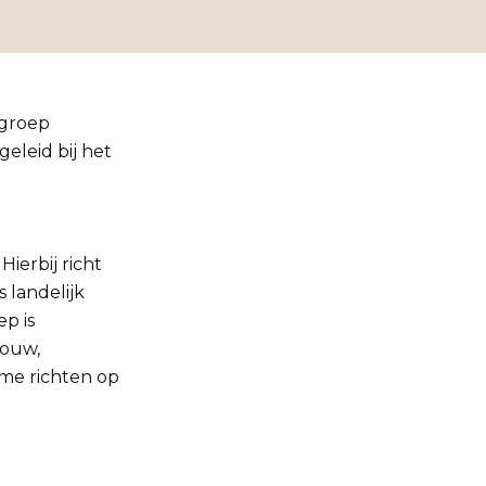
wgroep
leid bij het
Hierbij richt
 landelijk
p is
bouw,
ame richten op