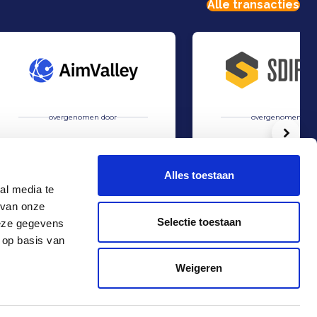
Alle transacties
overgenomen door
overgenomen doo
Volg
Alles toestaan
al media te
 van onze
Overname van AimValley door Technolution.
Overname van STORR doo
Verkoop
Verkoop
Selectie toestaan
deze gegevens
TMT & Zakelijke Dienstverlening
Industrie
 op basis van
Contact
+31 10 4536151
Weigeren
info@rma.nl