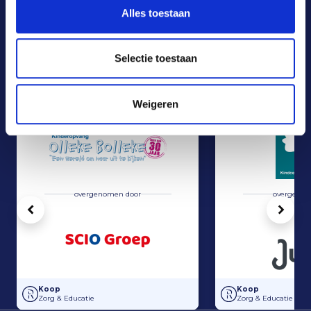
E-mail
Alles toestaan
Telefoon
Contactformulier
Selectie toestaan
Recente koop transacties
Alle transacties
Weigeren
overgenomen door
overgenom
Vorige
Volg
SCIO Groep heeft de activa in Kinderopvang Olleke Bolleke overge
Overname van KC D
Koop
Koop
Zorg & Educatie
Zorg & Educatie