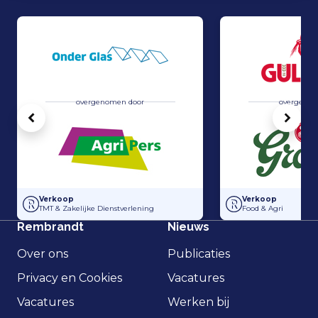
overgenomen door
overgenom
Vorige
Volg
Overname Horti-Text door Agripers
Grolsch heeft 100
Verkoop
Verkoop
TMT & Zakelijke Dienstverlening
Food & Agri
Rembrandt
Nieuws
Over ons
Publicaties
Privacy en Cookies
Vacatures
Vacatures
Werken bij