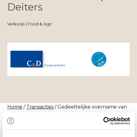
Deiters
Verkoop | Food & Agri
Home
/
Transacties
/ Gedeeltelijke overname van
Extruded Cereal Products door Crespel & Deiters
Transactie
Crespel & Deiters GmbH & Co. KG heeft 35% van