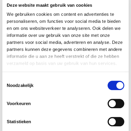
de aandelen verworven in Extruded Cereal
Deze website maakt gebruik van cookies
Products B.V. Rembrandt F&O heeft verkoper
We gebruiken cookies om content en advertenties te
begeleid bij het realiseren van deze transactie.
personaliseren, om functies voor social media te bieden
en om ons websiteverkeer te analyseren. Ook delen we
Partijen
informatie over uw gebruik van onze site met onze
Extruded Cereal Products B.V. is een
partners voor social media, adverteren en analyse. Deze
toonaangevende producent van geëxtrudeerde
partners kunnen deze gegevens combineren met andere
ingrediënten voor de levensmiddelenindustrie.
informatie die u aan ze heeft verstrekt of die ze hebben
Hierbij valt te denken aan bakkerijgrondstoffen,
verzameld op basis van uw gebruik van hun services.
paneermiddel en ontbijtgranen. Voor meer
informatie zie ook:
www.ecpbv.nl.
Toestemmingsselectie
Noodzakelijk
Crespel & Deiters is een groot Duits familiebedrijf
en verwerkt hoofdzakelijk bloem in
Voorkeuren
tarwezetmeel, zetmeelderivaten en tarwe-eiwit
voor de food-, feed- en chemische industrie.
Statistieken
Zie voor meer informatie:
www.crespel-
deiters.com.