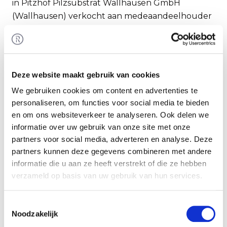
in Pitzhof Pilzsubstrat Wallhausen GmbH
(Wallhausen) verkocht aan medeaandeelhouder
Walkro B.V. Rembrandt F&O is opgetreden als
adviseur van de Rabobank in het kader van de
faillissementsverkoop van Hoveco Holding B.V.
Deze website maakt gebruik van cookies
Partijen
We gebruiken cookies om content en advertenties te
Wallhausen is een producent van met mycelium
personaliseren, om functies voor social media te bieden
doorgroeide ondergronden voor de kweek van
en om ons websiteverkeer te analyseren. Ook delen we
paddenstoelen, en bakken waarin de sporen van
informatie over uw gebruik van onze site met onze
paddenstoelen zijn losgelaten. Klanten van het
partners voor social media, adverteren en analyse. Deze
bedrijf zijn champignonkwekers uit alle hoeken
partners kunnen deze gegevens combineren met andere
van Europa. De productiefaciliteiten van
informatie die u aan ze heeft verstrekt of die ze hebben
Wallhausen beslaan 82,000 m², en het bedrijf is
verzameld op basis van uw gebruik van hun services.
gelegen nabij Halle, in het midden van Duitsland.
Zie voor meer informatie:
www.pilzhof-
Toestemmingsselectie
wallhausen.de
Noodzakelijk