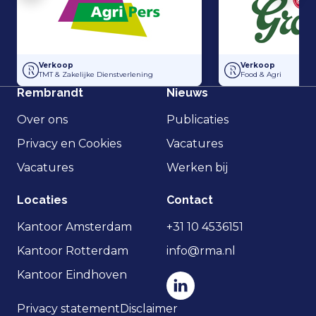
Overname Horti-Text door Agripers
Grolsch heeft 100
Verkoop
Verkoop
TMT & Zakelijke Dienstverlening
Food & Agri
Rembrandt
Nieuws
Over ons
Publicaties
Privacy en Cookies
Vacatures
Vacatures
Werken bij
Locaties
Contact
Kantoor Amsterdam
+31 10 4536151
Kantoor Rotterdam
info@rma.nl
Kantoor Eindhoven
Privacy statement
Disclaimer