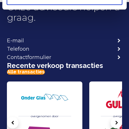
Onze adviseurs helpen u
graag.
E-mail
Telefoon
Contactformulier
Recente verkoop transacties
Alle transacties
overgenomen door
overgenom
Vorige
Volg