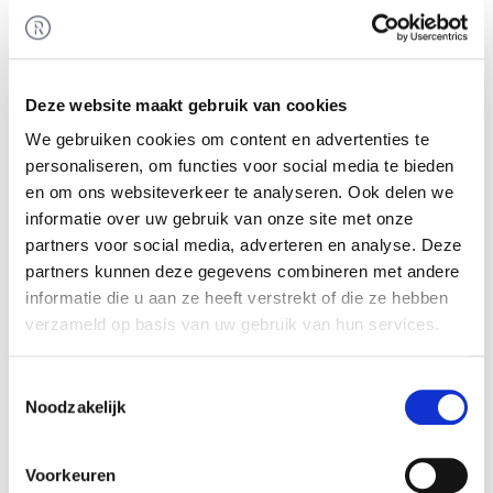
Holding B.V. Rembrandt Fusies & Overnames
heeft de aandeelhouder van Beekers Holding
B.V. begeleid bij het realiseren van de transactie.
Deze website maakt gebruik van cookies
Beekers Holding B.V.
We gebruiken cookies om content en advertenties te
Beekers Holding B.V. (bestaande uit Beekers
personaliseren, om functies voor social media te bieden
Berries B.V., Beekers Made.B.V. en BerryWorld
en om ons websiteverkeer te analyseren. Ook delen we
Europe B.V.), is een zacht fruit specialist gevestigd
informatie over uw gebruik van onze site met onze
in Made. De onderneming houdt zich bezig met
partners voor social media, adverteren en analyse. Deze
de teelt, het verpakken en de handel in onder
partners kunnen deze gegevens combineren met andere
andere aardbeien, frambozen, bosbessen en
informatie die u aan ze heeft verstrekt of die ze hebben
bramen.
verzameld op basis van uw gebruik van hun services.
Zie voor meer informatie:
www.beekersberries.nl
.
Toestemmingsselectie
Noodzakelijk
BerryWorld Group Ltd.
BerryWorld Group is een Britse zacht fruit gigant,
Voorkeuren
wereldwijd actief als leverancier van vers en