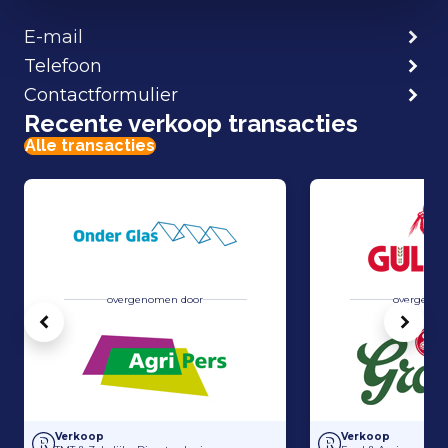
E-mail
Telefoon
Contactformulier
Recente verkoop transacties
Alle transacties
overgenomen door
overgenom
Vorige
Volg
Overname Horti-Text door Agripers
Grolsch heeft 100
Verkoop
Verkoop