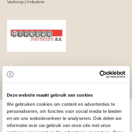
Verkoop | Industrie
Deze website maakt gebruik van cookies
Home
/
Transacties
/ Verkoop van Dirksen
We gebruiken cookies om content en advertenties te
Sierbeton B.V.
personaliseren, om functies voor social media te bieden
Transactie
en om ons websiteverkeer te analyseren. Ook delen we
informatie over uw gebruik van onze site met onze
De aandelen in Dirksen Sierbeton B.V. zijn door