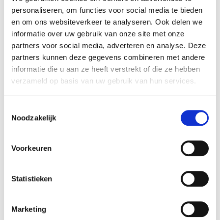
(Sanato) overgenomen. Het team van Rembrandt
personaliseren, om functies voor social media te bieden
F&O heeft de verkoper begeleid bij het realiseren
en om ons websiteverkeer te analyseren. Ook delen we
van deze transactie.
informatie over uw gebruik van onze site met onze
partners voor social media, adverteren en analyse. Deze
Partijen
partners kunnen deze gegevens combineren met andere
Sanato was een autobedrijf gevestigd te Zeist.
informatie die u aan ze heeft verstrekt of die ze hebben
Het bedrijf had twee vestigingen en leverde
verzameld op basis van uw gebruik van hun services.
Volkswagens en Audi’s. Ook had het bedrijf
leaseactiviteiten.
Toestemmingsselectie
Noodzakelijk
Pon is een groot holdingbedrijf, actief in met
name automotive maar ook in o.a. industriële
Voorkeuren
pompen. Inmiddels heeft het Muntstad
onderdeel van Pon de activiteiten van Sanato
Statistieken
geïntegreerd. Muntstad is een groep van dealers
actief in de verkoop van VAG auto’s. Muntstad
werd in 1993 opgericht en kwam voort uit Auto
Marketing
Domstad in Utrecht. Naast de verkoop van