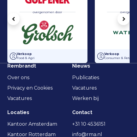
overgenomen door
overgenom
Vorige
Volg
Grolsch heeft 100% van de aandelen in Gulpener overgenomen
Strategisch partn
Verkoop
Verkoop
Food & Agri
Consumer & Retail
Rembrandt
Nieuws
Over ons
Publicaties
Privacy en Cookies
Vacatures
Vacatures
Werken bij
Locaties
Contact
Kantoor Amsterdam
+31 10 4536151
Kantoor Rotterdam
info@rma.nl