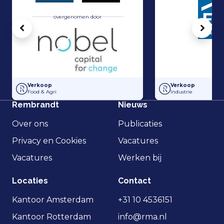
overgenomen door
Vorige
Volg
Hakvoort en Nobel Capital Partners hebben een strategisch partner
Management Buy-In
Verkoop
Verkoop
Food & Agri
Industrie
Rembrandt
Nieuws
Over ons
Publicaties
Privacy en Cookies
Vacatures
Vacatures
Werken bij
Locaties
Contact
Kantoor Amsterdam
+31 10 4536151
Kantoor Rotterdam
info@rma.nl