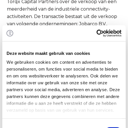
Torqx Capital Partners over de verkoop van een
meerderheid van de industriele connectivity-
activiteiten. De transactie bestaat uit de verkoop
van volgende ondernemingen: Jobarco B.V.,
Pantaflex B.V., Capable B.V., TKD Kabel GmbH,
Schade Kabel & Elektrotechnik GmbH, TKH
Kabeltechniek SP z.o.o. en KC Industrie Srl. De
activiteiten zullen worden voortgezet onder de
Deze website maakt gebruik van cookies
naam Cable Connectivity Group. Rembrandt
We gebruiken cookies om content en advertenties te
Fusies & Overnames heeft de verkoper begeleid
personaliseren, om functies voor social media te bieden
bij het realiseren van deze transactie.
en om ons websiteverkeer te analyseren. Ook delen we
informatie over uw gebruik van onze site met onze
partners voor social media, adverteren en analyse. Deze
TKH Group
partners kunnen deze gegevens combineren met andere
TKH is een internationaal opererende groep
informatie die u aan ze heeft verstrekt of die ze hebben
ondernemingen die zich heeft gespecialiseerd in
verzameld op basis van uw gebruik van hun services.
het creëren en leveren van vier
kerntechnologieën: vision & security,
Toestemmingsselectie
communicatie, connectivity en