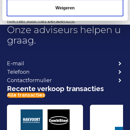
Zie voor meer informatie:
www.torqxcapital.com
.
Weigeren
Klik hier voor het persbericht
.
Onze adviseurs helpen u
graag.
E-mail
Telefoon
Contactformulier
Recente verkoop transacties
Alle transacties