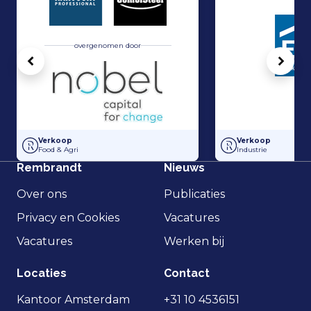
overgenomen door
Vorige
Volg
Hakvoort en Nobel Capital Partners hebben een strategisch partner
Management Buy-In
Verkoop
Verkoop
Food & Agri
Industrie
Rembrandt
Nieuws
Over ons
Publicaties
Privacy en Cookies
Vacatures
Vacatures
Werken bij
Locaties
Contact
Kantoor Amsterdam
+31 10 4536151