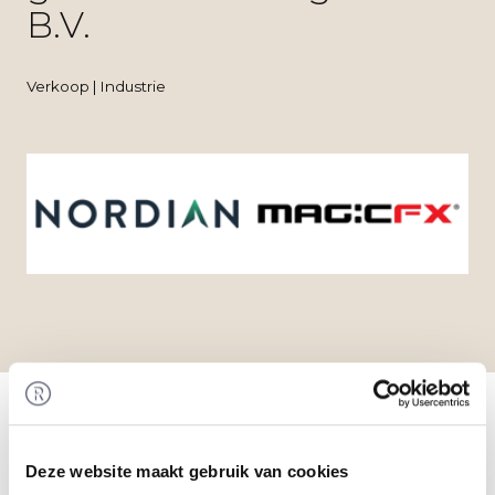
B.V.
Verkoop | Industrie
Home
/
Transacties
/ Nordian heeft een
meerderheidsbelang genomen in Magic FX B.V.
Transactie
Nordian heeft een meerderheidsbelang
Deze website maakt gebruik van cookies