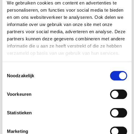
verworven in Magic FX B.V. Rembrandt M&A heeft
We gebruiken cookies om content en advertenties te
de verkoper begeleid bij het realiseren van deze
personaliseren, om functies voor social media te bieden
transactie.
en om ons websiteverkeer te analyseren. Ook delen we
informatie over uw gebruik van onze site met onze
partners voor social media, adverteren en analyse. Deze
Magic FX
partners kunnen deze gegevens combineren met andere
Magic FX is Europees marktleider op het gebied
informatie die u aan ze heeft verstrekt of die ze hebben
van special effects voor de internationale live
verzameld op basis van uw gebruik van hun services.
entertainmentsector. De zelfontwikkelde
producten van het bedrijf worden wereldwijd
Toestemmingsselectie
ingezet tijdens internationale festivals zoals
Noodzakelijk
Mysteryland, Formule 1-races, de Champions
League finale en het Eurovisie Songfestival.
Voorkeuren
Zie voor meer informatie:
Magic FX
.
Statistieken
Nordian
Nordian is een betrokken investeerder met een
Marketing
focus op ondernemingen met eens sterke