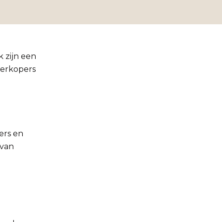
 zijn een
verkopers
ers en
 van