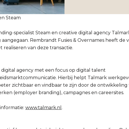
en Steam
ing-specialist Steam en creative digital agency Talmark
 aangegaan. Rembrandt Fusies & Overnames heeft de 
t realiseren van deze transactie.
 digital agency met een focus op digital talent
eidsmarktcommunicatie. Hierbij helpt Talmark werkgev
beter zichtbaar en vindbaar te zijn door de ontwikkeling
ken (employer branding), campagnes en careersites.
informatie:
www.talmark.nl
.