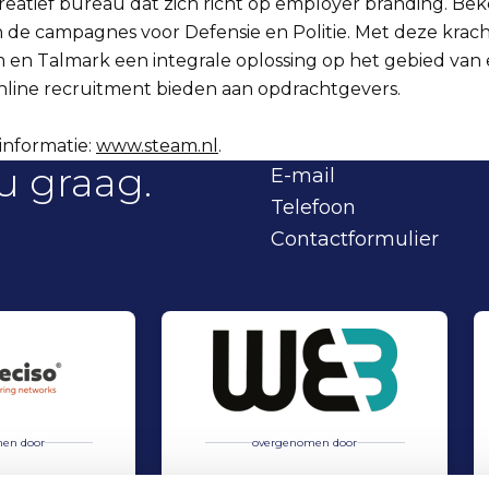
reatief bureau dat zich richt op employer branding. Be
n de campagnes voor Defensie en Politie. Met deze kra
en Talmark een integrale oplossing op het gebied van
nline recruitment bieden aan opdrachtgevers.
informatie:
www.steam.nl
.
u graag.
E-mail
Telefoon
Contactformulier
en door
overgenomen door