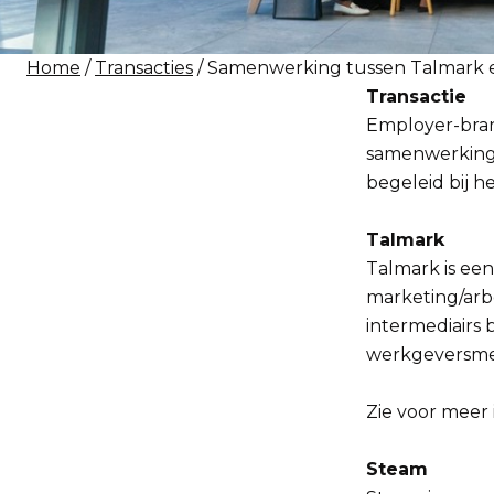
Home
/
Transacties
/ Samenwerking tussen Talmark 
Transactie
Employer-brand
samenwerking
begeleid bij he
Talmark
Talmark is een
marketing/arb
intermediairs 
werkgeversmer
Zie voor meer 
Steam