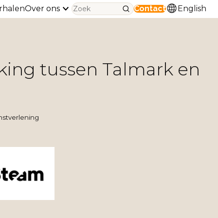
rhalen
Over ons
Contact
English
ing tussen Talmark en
nstverlening