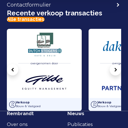
Contactformulier
Recente verkoop transacties
Alle transacties
overgenomen door
overgenom
Vorige
Volg
Overname van Dutch Steigers en Hollandia Steigerverhuur door Gilde
Overname Dakvisie
Verkoop
Verkoop
Bouw & Vastgoed
Bouw & Vastgoed
Rembrandt
Nieuws
Over ons
Publicaties