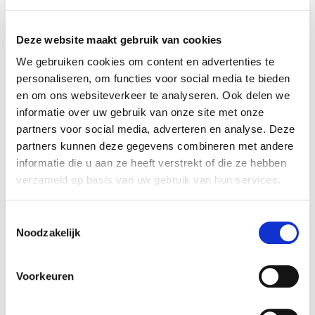
aandelen in Temmen & Koop Groep
overgenomen. Rembrandt Fusies & Overnames
heeft de verkopers begeleid bij het realiseren van
Deze website maakt gebruik van cookies
deze transactie.
We gebruiken cookies om content en advertenties te
personaliseren, om functies voor social media te bieden
Temmen & Koop Groep
en om ons websiteverkeer te analyseren. Ook delen we
informatie over uw gebruik van onze site met onze
Temmen & Koop Groep, gevestigd in Emmen, is
partners voor social media, adverteren en analyse. Deze
gespecialiseerd in het adviseren, plaatsen en
partners kunnen deze gegevens combineren met andere
installeren van vloerverwarmingen in de woning-
informatie die u aan ze heeft verstrekt of die ze hebben
en utiliteitsbouw, zowel nieuwbouw als renovatie.
verzameld op basis van uw gebruik van hun services.
Het werkgebied is voornamelijk Noordoost-
Nederland.
Toestemmingsselectie
Noodzakelijk
Zie voor meer informatie:
www.temmenenkoopgroep.nl
.
Voorkeuren
H&K Technische Groothandel
H&K Technische Groothandel levert een ruim