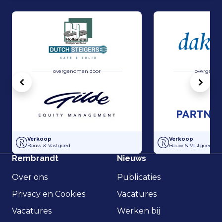
overgenomen door
overgenom
Vorige
Volg
Overname van Dutch Steigers en Hollandia Steigerverhuur door Gilde
Overname Dakvisie
Verkoop
Verkoop
Bouw & Vastgoed
Bouw & Vastgoed
Rembrandt
Nieuws
Over ons
Publicaties
Privacy en Cookies
Vacatures
Vacatures
Werken bij