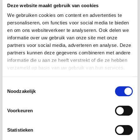
overgenomen. Rembrandt M&A heeft de
Deze website maakt gebruik van cookies
verkoper van GBB begeleid bij het realiseren van
We gebruiken cookies om content en advertenties te
deze transactie.
personaliseren, om functies voor social media te bieden
en om ons websiteverkeer te analyseren. Ook delen we
GBB
informatie over uw gebruik van onze site met onze
GBB is een adviesbureau in bouwregelgeving,
partners voor social media, adverteren en analyse. Deze
met name op het gebied van brandveiligheid. De
partners kunnen deze gegevens combineren met andere
onderneming verzorgt risico-inventarisaties,
informatie die u aan ze heeft verstrekt of die ze hebben
advies en trainingen. De onderneming adviseert
verzameld op basis van uw gebruik van hun services.
veel grote organisaties in Limburg zoals
Maastricht UMC+, Maastricht University, het MECC,
Toestemmingsselectie
Chemelot, DSM, diverse woningbouwcorporaties,
Noodzakelijk
zorginstellingen en Limburgse gemeenten.
Voorkeuren
Zie voor meer informatie:
www.gbbmaastricht.nl
.
Statistieken
Nibag
Nibag is een adviesbureau voor