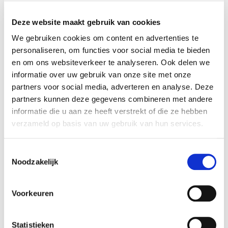
Fysieke Arbeid overgenomen. Rembrandt Fusies
& Overnames heeft de verkoper begeleid bij het
Deze website maakt gebruik van cookies
realiseren van deze transactie.
We gebruiken cookies om content en advertenties te
personaliseren, om functies voor social media te bieden
Buro voor Fysieke Arbeid
en om ons websiteverkeer te analyseren. Ook delen we
Buro voor Fysieke Arbeid stelt zich ten doel om
informatie over uw gebruik van onze site met onze
gezamenlijk met bedrijven die fysiek werk
partners voor social media, adverteren en analyse. Deze
aanbieden een duurzame aanpak te ontwikkelen
partners kunnen deze gegevens combineren met andere
en in te richten binnen het bedrijf, zodat hun
informatie die u aan ze heeft verstrekt of die ze hebben
medewerkers nu en in de toekomst gezond,
verzameld op basis van uw gebruik van hun services.
plezierig en vakkundig het fysieke werk kunnen
blijven uitvoeren.
Toestemmingsselectie
Noodzakelijk
Zie voor meer informatie:
Buro voor Fysieke
Arbeid
.
Voorkeuren
Tigra
Statistieken
TIGRA is sinds 1995 actief op het gebied van