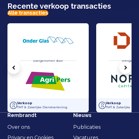
Recente verkoop transacties
Alle transacties
overgenomen door
overgenom
Vorige
Volg
Overname Horti-Text door Agripers
Strategisch partne
Verkoop
Verkoop
TMT & Zakelijke Dienstverlening
TMT & Zakelijke Dien
Rembrandt
Nieuws
Over ons
Publicaties
Privacy en Cookies
Vacatures