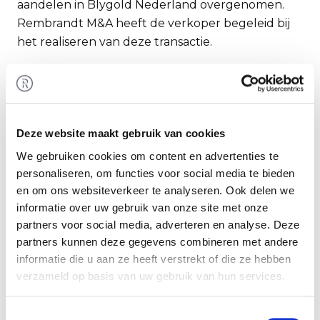
aandelen in Blygold Nederland overgenomen.
Rembrandt M&A heeft de verkoper begeleid bij
het realiseren van deze transactie.
Blygold Nederland Groep B.V.
Blygold Nederland Groep is de onafhankelijke
klimaatrenovatiepartij van Nederland,
Deze website maakt gebruik van cookies
gespecialiseerd in het verlengen van de
levensduur en het verbeteren van de
We gebruiken cookies om content en advertenties te
energieprestaties van HVAC-installaties. Met
personaliseren, om functies voor social media te bieden
innovatieve technieken zoals coating, reiniging en
en om ons websiteverkeer te analyseren. Ook delen we
informatie over uw gebruik van onze site met onze
desinfectie biedt Blygold duurzame en
partners voor social media, adverteren en analyse. Deze
kostenefficiënte oplossingen als alternatief voor
partners kunnen deze gegevens combineren met andere
vervanging. Dankzij landelijke dekking, technisch
informatie die u aan ze heeft verstrekt of die ze hebben
vakmanschap en objectief advies is Blygold dé
verzameld op basis van uw gebruik van hun services.
partner voor toekomstbestendige
klimaattechniek.
Toestemmingsselectie