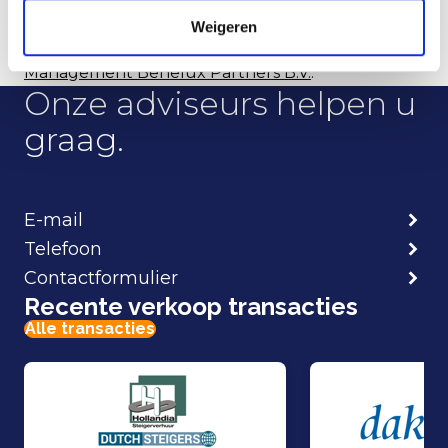
Weigeren
Zie voor meer informatie:
Gilde Equity
Management Benelux Partners B.V.
.
Onze adviseurs helpen u
graag.
E-mail
Telefoon
Contactformulier
Recente verkoop transacties
Alle transacties