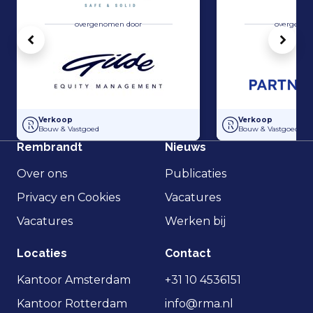
overgenomen door
overgenom
Vorige
Volg
Overname van Dutch Steigers en Hollandia Steigerverhuur door Gilde
Overname Dakvisie
Verkoop
Verkoop
Bouw & Vastgoed
Bouw & Vastgoed
Rembrandt
Nieuws
Over ons
Publicaties
Privacy en Cookies
Vacatures
Vacatures
Werken bij
Locaties
Contact
Kantoor Amsterdam
+31 10 4536151
Kantoor Rotterdam
info@rma.nl