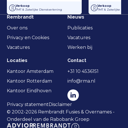
Overname Horti-Text door Agripers
Strategisch partne
Verkoop
Verkoop
TMT & Zakelijke Dienstverlening
TMT & Zakelijke Dien
Rembrandt
Nieuws
Over ons
Publicaties
Privacy en Cookies
Vacatures
Vacatures
Werken bij
Locaties
Contact
Kantoor Amsterdam
+31 10 4536151
Kantoor Rotterdam
info@rma.nl
Kantoor Eindhoven
Privacy statement
Disclaimer
© 2002-2026 Rembrandt Fusies & Overnames -
Onderdeel van de Rabobank Groep