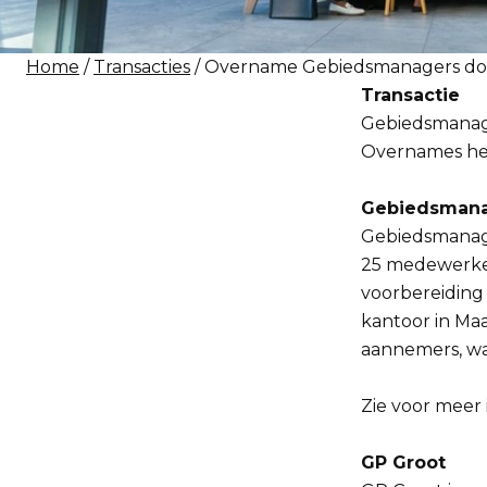
Home
/
Transacties
/ Overname Gebiedsmanagers do
Transactie
Gebiedsmanage
Overnames heef
Gebiedsman
Gebiedsmanager
25 medewerker
voorbereiding 
kantoor in Maa
aannemers, waa
Zie voor meer 
GP Groot