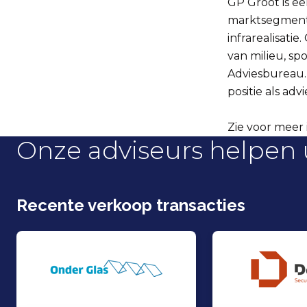
GP Groot is e
marktsegmente
infrarealisatie
van milieu, sp
Adviesbureau.
positie als ad
Zie voor meer 
Onze adviseurs helpen 
Recente verkoop transacties