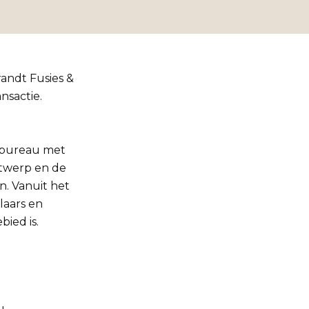
andt Fusies &
nsactie.
rsbureau met
ntwerp en de
n. Vanuit het
laars en
ied is.