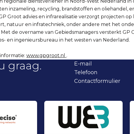
en regionale dienstverlener in Noord-West Nederland in
n inzameling, recycling, brandstoffen en oliehandel, e
. GP Groot advies en infrarealisatie verzorgt projecten o
ort, natuur en infratechniek, onder andere met het ond
 Met de overname van Gebiedsmanagers versterkt GP G
vies- en ingenieursbureau in het westen van Nederland.
informatie:
www.gpgroot.nl
.
u graag.
E-mail
Telefoon
Contactformulier