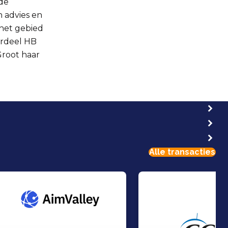
 de
n advies en
p het gebied
erdeel HB
root haar
Alle transacties