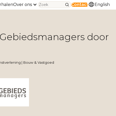
rhalen
Over ons
Contact
English
Gebiedsmanagers door
enstverlening | Bouw & Vastgoed