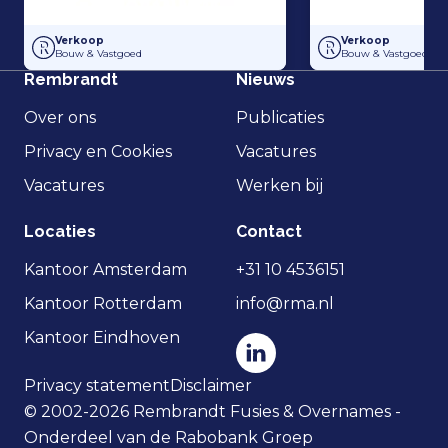
Overname van Dutch Steigers en Hollandia Steigerverhuur door Gilde
Overname Dakvisie
Verkoop
Verkoop
Bouw & Vastgoed
Bouw & Vastgoed
Rembrandt
Nieuws
Over ons
Publicaties
Privacy en Cookies
Vacatures
Vacatures
Werken bij
Locaties
Contact
Kantoor Amsterdam
+31 10 4536151
Kantoor Rotterdam
info@rma.nl
Kantoor Eindhoven
Privacy statement
Disclaimer
© 2002-2026 Rembrandt Fusies & Overnames -
Onderdeel van de Rabobank Groep