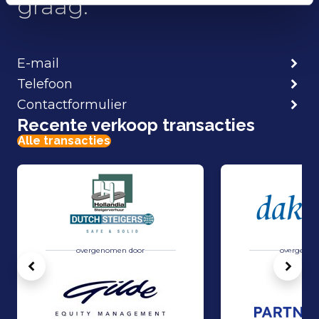
graag.
E-mail
Telefoon
Contactformulier
Recente verkoop transacties
Alle transacties
overgenomen door
overgenom
Vorige
Volg