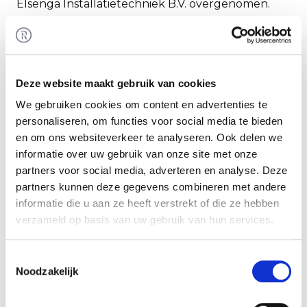
Elsenga Installatietechniek B.V. overgenomen.
Rembrandt Fusies & Overnames heeft de
verkoper begeleid bij het realiseren van deze
transactie.
Deze website maakt gebruik van cookies
Elsenga Installatietechniek
We gebruiken cookies om content en advertenties te
Elsenga Installatietechniek B.V. is een
personaliseren, om functies voor social media te bieden
familiebedrijf dat al bijna 100 jaar actief is in de
en om ons websiteverkeer te analyseren. Ook delen we
installatiemarkt, met vestigingen in Hoofddorp en
informatie over uw gebruik van onze site met onze
Schiedam. De onderneming is uitgegroeid tot een
partners voor social media, adverteren en analyse. Deze
toonaangevende elektrotechnische installateur,
partners kunnen deze gegevens combineren met andere
met zeer ruime ervaring op het gebied van
informatie die u aan ze heeft verstrekt of die ze hebben
elektrotechniek en beveiliging. Hierbij staan
verzameld op basis van uw gebruik van hun services.
kwaliteit, flexibiliteit en duurzame klantrelaties
centraal.
Toestemmingsselectie
Noodzakelijk
Zie voor meer informatie:
https://www.elsenga.nl/
.